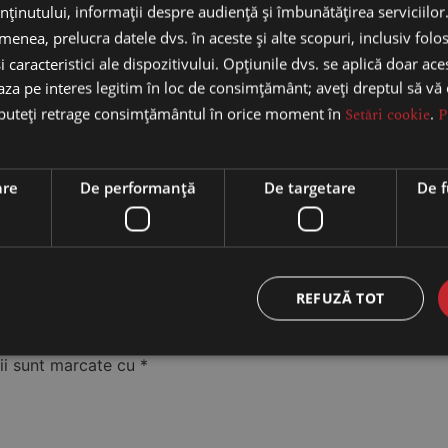
nținutului, informații despre audiență și îmbunătățirea serviciilor
 plăcut nespus de mult, chiar dacă nu sunt mare amatoare 
enea, prelucra datele dvs. în aceste și alte scopuri, inclusiv folo
i caracteristici ale dispozitivului. Opțiunile dvs. se aplică doar ace
baza pe interes legitim în loc de consimțământ; aveți dreptul să vă
 puteți retrage consimțământul în orice moment în
Setări cookie
.
P
e !
are
De performanță
De targetare
De f
REFUZĂ TOT
ii sunt marcate cu
*