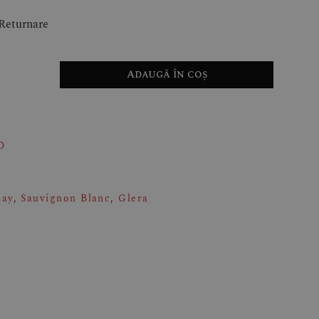
-Returnare
Adaugă în coș
O
nay
,
Sauvignon Blanc
,
Glera