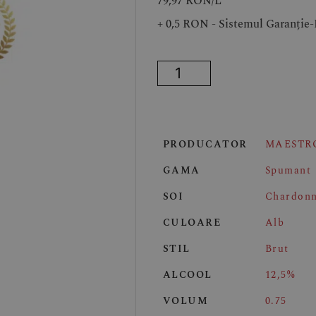
79,97 RON/
L
+ 0,5 RON - Sistemul Garanție
PRODUCATOR
MAESTR
GAMA
Spumant
SOI
Chardon
CULOARE
Alb
STIL
Brut
ALCOOL
12,5%
VOLUM
0.75