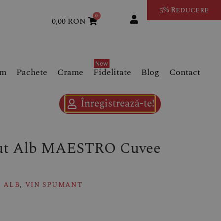
5% Reducere
0
0,00
RON
um
Pachete
Crame
Fidelitate
Blog
Contact
Înregistrează-te!
rut Alb MAESTRO Cuvee
N ALB
,
VIN SPUMANT