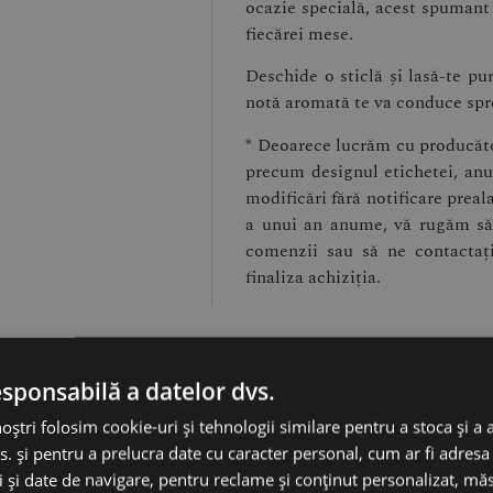
ocazie specială, acest spumant
fiecărei mese.
Deschide o sticlă și lasă-te pur
notă aromată te va conduce spre
* Deoarece lucrăm cu producător
precum designul etichetei, anul
modificări fără notificare preal
a unui an anume, vă rugăm să 
comenzii sau să ne contactaț
finaliza achiziția.
esponsabilă a datelor dvs.
noștri folosim cookie-uri și tehnologii similare pentru a stoca și a 
s. și pentru a prelucra date cu caracter personal, cum ar fi adresa 
ci și date de navigare, pentru reclame și conținut personalizat, m