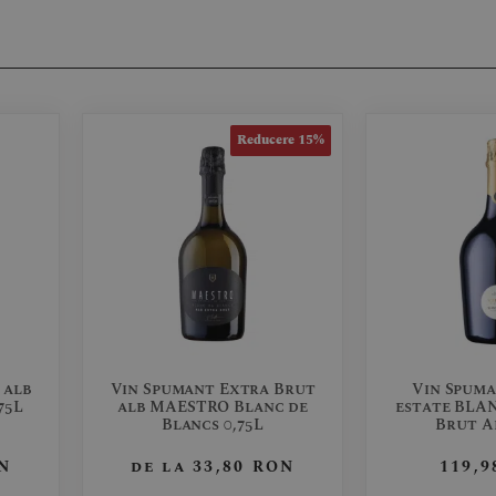
Reducere 15%
 alb
Vin Spumant Extra Brut
Vin Spum
75L
alb MAESTRO Blanc de
estate BLA
Blancs 0,75L
Brut Al
N
de la
33,80
RON
119,