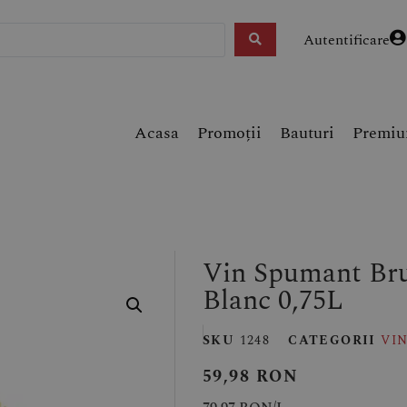
Autentificare
Acasa
Promoții
Bauturi
Premi
Vin Spumant B
Blanc 0,75L
SKU
1248
CATEGORII
VI
59,98
RON