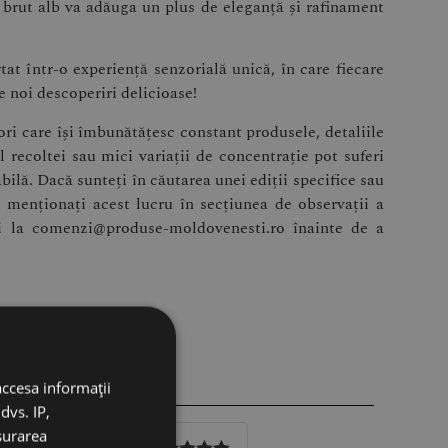
 brut alb va adăuga un plus de eleganță și rafinament
tat într-o experiență senzorială unică, în care fiecare
 noi descoperiri delicioase!
i care își îmbunătățesc constant produsele, detaliile
 recoltei sau mici variații de concentrație pot suferi
abilă. Dacă sunteți în căutarea unei ediții specifice sau
menționați acest lucru în secțiunea de observații a
i la comenzi@produse-moldovenesti.ro înainte de a
accesa informații
dvs. IP,
ăsurarea