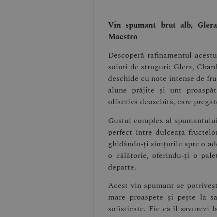
Vin spumant brut alb, Gle
Maestro
Descoperă rafinamentul acestui
soiuri de struguri: Glera, Cha
deschide cu note intense de fru
alune prăjite și unt proaspă
olfactivă deosebită, care pregă
Gustul complex al spumantului 
perfect între dulceața fructel
ghidându-ți simțurile spre o ade
o călătorie, oferindu-ți o pa
departe.
Acest vin spumant se potrivește
mare proaspete și pește la sa
sofisticate. Fie că îl savurezi 