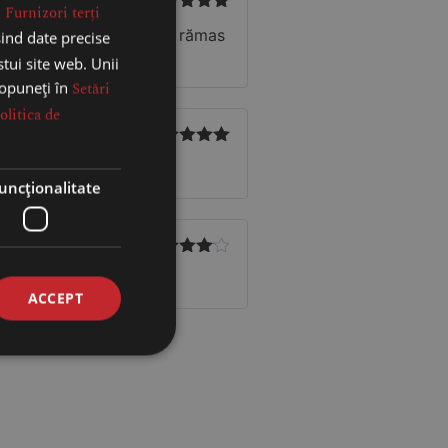
.
Furnizori terți
Evaluat la
5
de vin brut, acesta mi-a rămas
sind date precise
din 5
stui site web. Unii
 opuneți în
Setări
olitica de
Evaluat la
5
din 5
uncţionalitate
Evaluat la
4
din 5
ACCEPT