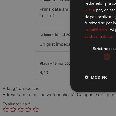
Ecaterina
–
19 mai 2025
reclamelor și a co
Prima dată am încercat acest vin, mi-a
(1913)
pot, de asem
în inimă
de geolocalizare ș
furnizori se pot 
de publicitate
. Vă
Iuliana
–
19 mai 2025
confidențialitate
Un gust impecabil potrivit pentru oricin
Strict neces
Vlada
–
19 mai 2025
9/10
MODIFIC
Adaugă o recenzie
Adresa ta de email nu va fi publicată.
Câmpurile obligator
Evaluarea ta
*