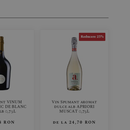
Reducere 25%
ant VINUM
Vin Spumant aromat
NC DE BLANC
dulce alb APRIORI
b 0,75L
MUSCAT 0,75L
98
RON
de la
24,70
RON