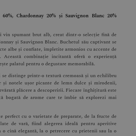
ra 60%, Chardonnay 20% și Sauvignon Blanc 20%
 vin spumant brut alb, creat dintr-o selecție fină de
rdonnay și Sauvignon Blanc. Buchetul său captivant se
cte albe și confiate, împletite armonios cu accente de
t. Această combinație incitantă oferă o experiență
tește palatul pentru o degustare memorabilă.
se distinge printr-o textură cremoasă și un echilibru
or și notele ușor picante de lemn dulce și mirodenii,
vărată plăcere a descoperirii. Fiecare înghițitură este
letă bogată de arome care te îmbie să explorezi mai
 perfect cu o varietate de preparate, de la fructe de
late de vară, fiind alegerea ideală pentru aperitive
la o cină elegantă, la o petrecere cu prietenii sau la o