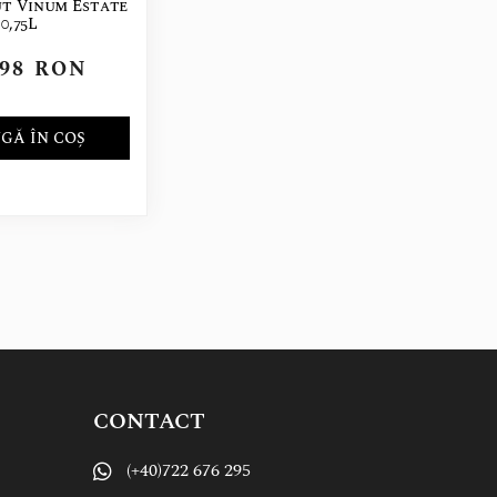
ut Vinum Estate
0,75L
,98
RON
GĂ ÎN COȘ
CONTACT
(+40)722 676 295