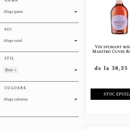
GAMA
Alege gama
SOI
Alege soiul
Vin spumant ros
Maestro Cuvee Ro
STIL
de la
38,3
Brut
×
CULOARE
STOC EPUIZ
Alege culoarea