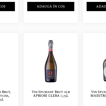
COȘ
ADAUGĂ ÎN COȘ
ADAU
 Brut,
Vin Spumant Brut alb
Vin Spu
tcha,
APRIORI GLERA 0,75L
MAESTRO
75L