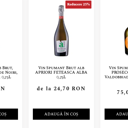
Reducere 25%
 Brut,
Vin Spumant Brut alb
Vin Spu
de Noirs,
APRIORI FETEASCA ALBA
PROSEC
 0,75L
0,75L
Valdobbia
ON
de la
24,70
RON
75,
COȘ
ADAUGĂ ÎN COȘ
ADAU