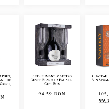
 Brut,
Set Spumant Maestro
Chateau 
anc de
Cuvee Blanc + 2 Pahare +
Vin Spum
Cristi,
Gift Box
94,59
RON
105
ON
99,