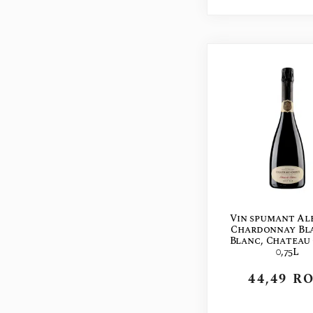
Vin spumant Alb
Chardonnay Bl
Blanc, Chateau 
0,75L
44,49
R