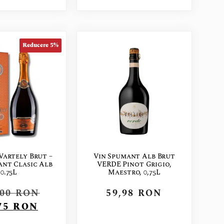
Reducere 5%
Vartely Brut –
Vin Spumant Alb Brut
ant Clasic Alb
VERDE Pinot Grigio,
0.75L
Maestro, 0,75L
,00
RON
59,98
RON
75
RON