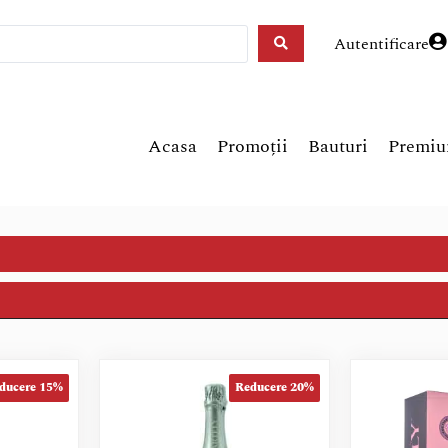
Autentificare
Acasa
Promoții
Bauturi
Premi
ducere 15%
Reducere 20%