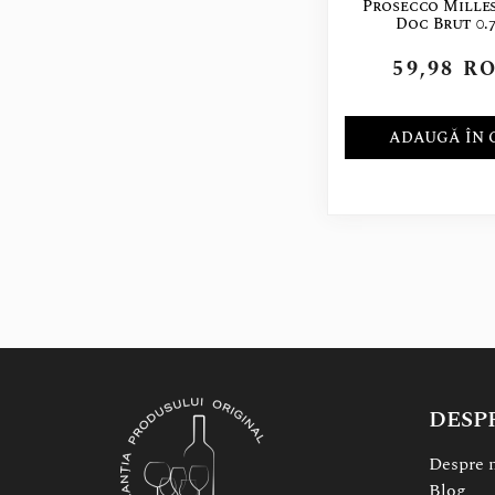
Prosecco Mille
Doc Brut 0.
59,98
R
ADAUGĂ ÎN 
DESP
Despre 
Blog