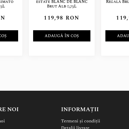
simato
estate BLANC DE BLANC
Regală Br
75L
Brut Alb 0,75L
ON
119,98
RON
119
COȘ
ADAUGĂ ÎN COȘ
ADAU
RE NOI
INFORMAȚII
noi
Termeni și condiții
Detalii livrare