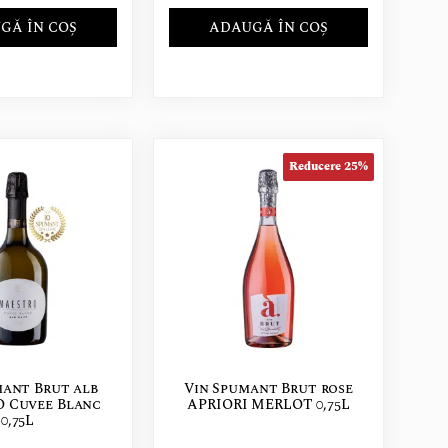
GĂ ÎN COȘ
ADAUGĂ ÎN COȘ
Reducere 25%
mant Brut alb
Vin Spumant Brut rose
 Cuvee Blanc
APRIORI MERLOT 0,75L
0,75L