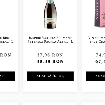
e Brut
Inspiro Vartely Spumant
Vin spuma
se 0,75L
Feteasca Regala Alb 0.75 L
brut Ch
5
RON
37,98
RON
74,
30,38
RON
67,
AT
ADAUGĂ ÎN COȘ
ADAU