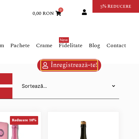
5% Reducere
0
0,00
RON
um
Pachete
Crame
Fidelitate
Blog
Contact
Înregistrează-te!
Reducere 10%