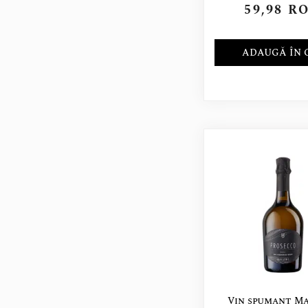
59,98
R
ADAUGĂ ÎN 
Vin spumant M