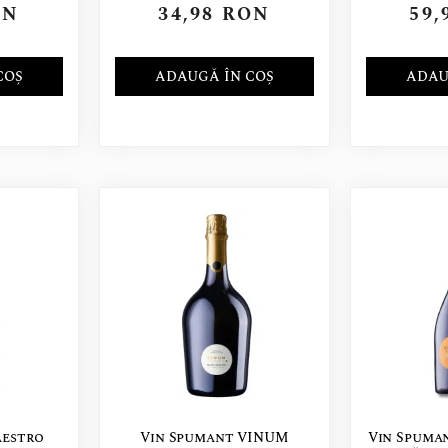
ON
34,98
RON
59,
COȘ
ADAUGĂ ÎN COȘ
ADAU
aestro
Vin Spumant VINUM
Vin Spuman