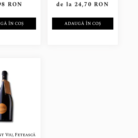
98
RON
de la
24,70
RON
GĂ ÎN COȘ
ADAUGĂ ÎN COȘ
t Viu, Fetească