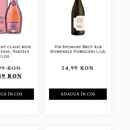
nt clasic rose
Vin Spumant Brut Alb
ateau_Vartely
Domeniile Vorniceni 0,75L
0,75L
99
RON
54,99
RON
49
RON
GĂ ÎN COȘ
ADAUGĂ ÎN COȘ