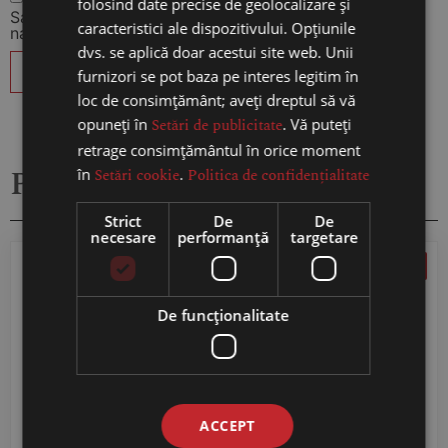
folosind date precise de geolocalizare și
Salvează-mi numele, emailul și site-ul web în acest
caracteristici ale dispozitivului. Opțiunile
navigator pentru data viitoare când o să comentez.
dvs. se aplică doar acestui site web. Unii
furnizori se pot baza pe interes legitim în
loc de consimțământ; aveți dreptul să vă
opuneți în
Setări de publicitate
. Vă puteți
retrage consimțământul în orice moment
Produse similare
în
Setări cookie
.
Politica de confidențialitate
Strict
De
De
necesare
performanță
targetare
Reducere 5%
Reducere 5%
De funcţionalitate
ACCEPT