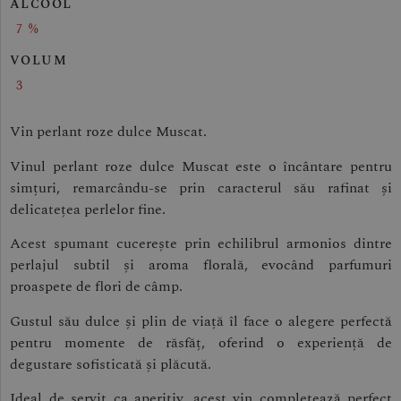
ALCOOL
7 %
VOLUM
3
Vin perlant roze dulce Muscat.
Vinul perlant roze dulce Muscat este o încântare pentru
simțuri, remarcându-se prin caracterul său rafinat și
delicatețea perlelor fine.
Acest spumant cucerește prin echilibrul armonios dintre
perlajul subtil și aroma florală, evocând parfumuri
proaspete de flori de câmp.
Gustul său dulce și plin de viață îl face o alegere perfectă
pentru momente de răsfăț, oferind o experiență de
degustare sofisticată și plăcută.
Ideal de servit ca aperitiv, acest vin completează perfect