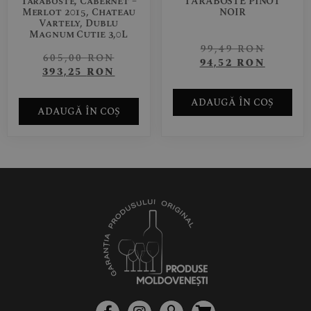
Taraboste, Cabernet –
TARABOSTE PINOT
Merlot 2015, Chateau
NOIR
Vartely, Dublu
Magnum Cutie 3,0L
99,49
RON
605,00
RON
94,52
RON
393,25
RON
ADAUGĂ ÎN COȘ
ADAUGĂ ÎN COȘ