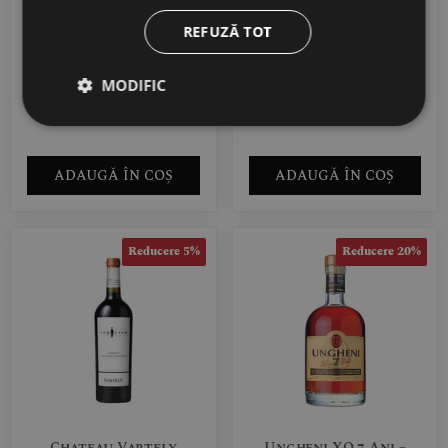
Chateau Vartely
Chateau Vartely Brut
Individo Feteasca
– Vin Spumant Clasic
REFUZĂ TOT
Neagra & Rara Neagra
Alb 0.75L
Vin Rosu Sec 0.75L
MODIFIC
41,00
RON
105,00
RON
38,95
RON
99,75
RON
ADAUGĂ ÎN COȘ
ADAUGĂ ÎN COȘ
Reducere 5%
Reducere 20%
Chateau Vartely
Ungheni XO 7 Ani –