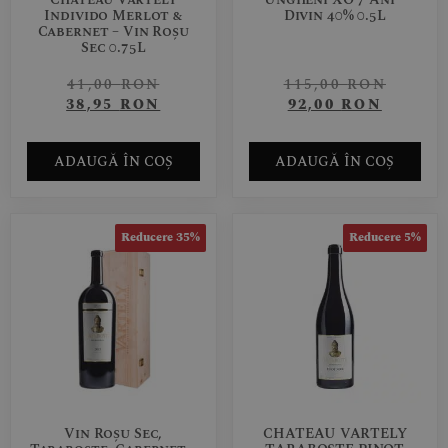
Individo Merlot &
Divin 40% 0.5L
Cabernet – Vin Roșu
Sec 0.75L
41,00
RON
115,00
RON
38,95
RON
92,00
RON
ADAUGĂ ÎN COȘ
ADAUGĂ ÎN COȘ
Reducere 35%
Reducere 5%
Vin Roșu Sec,
CHATEAU VARTELY