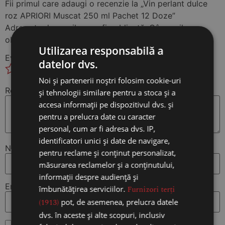
Fii primul care adaugi o recenzie la „Vin perlant dulce
roz APRIORI Muscat 250 ml Pachet 12 Doze”
Adresa ta de email nu va fi publicată.
Câmpurile
obligatorii sunt marcate cu
*
Utilizarea responsabilă a
Evaluarea ta
*
datelor dvs.
Noi și partenerii noștri folosim cookie-uri
Recenzia ta
*
și tehnologii similare pentru a stoca și a
accesa informații pe dispozitivul dvs. și
pentru a prelucra date cu caracter
personal, cum ar fi adresa dvs. IP,
identificatori unici și date de navigare,
Nume
*
pentru reclame și conținut personalizat,
măsurarea reclamelor și a conținutului,
informații despre audiență și
Email
*
îmbunătățirea serviciilor.
Furnizori terți
(1913)
pot, de asemenea, prelucra datele
dvs. în aceste și alte scopuri, inclusiv