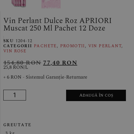
Vin Perlant Dulce Roz APRIORI
Muscat 250 Ml Pachet 12 Doze
SKU
1204-12
CATEGORII
PACHETE
,
PROMOTII
,
VIN PERLANT
,
VIN ROSE
154,80
RON
77,40
RON
25,8 RON/
L
+ 6 RON - Sistemul Garanție-Returnare
Adaugă în coș
GREUTATE
3 kg