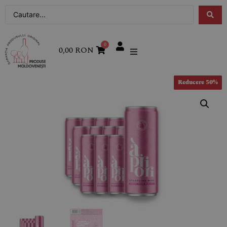
0
0,00
RON
Reducere 50%