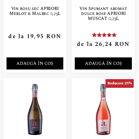
Vin rosu sec APRIORI
Vin Spumant aromat
Merlot & Malbec 0,75L
dulce rose APRIORI
MUSCAT 0,75L
de la
19,95
RON
Evaluat la
de la
26,24
RON
5.00
din 5
ADAUGĂ ÎN COȘ
ADAUGĂ ÎN COȘ
Reducere 25%