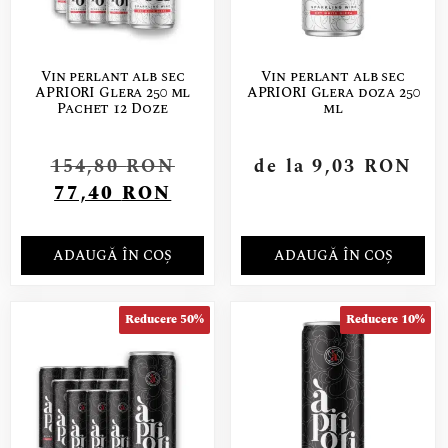
Vin perlant alb sec
Vin perlant alb sec
APRIORI Glera 250 ml
APRIORI Glera doza 250
Pachet 12 Doze
ml
154,80
RON
de la
9,03
RON
77,40
RON
ADAUGĂ ÎN COȘ
ADAUGĂ ÎN COȘ
Reducere 50%
Reducere 10%