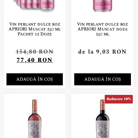
Vin perlant dulce roz
Vin perlant dulce roz
APRIORI Muscat 250 ml
APRIORI Muscat doza
Pachet 12 Doze
250 ml
154,80
RON
de la
9,03
RON
77,40
RON
ADAUGĂ ÎN COȘ
ADAUGĂ ÎN COȘ
Reducere 10%