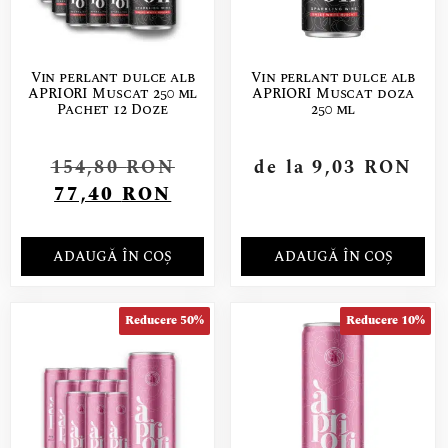
Vin perlant dulce alb
Vin perlant dulce alb
APRIORI Muscat 250 ml
APRIORI Muscat doza
Pachet 12 Doze
250 ml
154,80
RON
de la
9,03
RON
77,40
RON
ADAUGĂ ÎN COȘ
ADAUGĂ ÎN COȘ
Reducere 50%
Reducere 10%