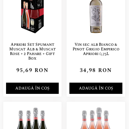
Apriori Set Spumant
Vin sec alb Bianco &
Muscat Alb & Muscat
Pinot Grigio Empirico
Rose + 2 Pahare + Gift
Apriori 0,75L
Box
95,69
RON
34,98
RON
ADAUGĂ ÎN COȘ
ADAUGĂ ÎN COȘ