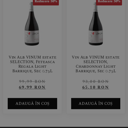
Reducere 30%
Reducere 30%
Vin Alb VINUM estate
Vin Alb VINUM estate
SELECTION, Feteasca
SELECTION,
Regala Light
Chardonnay Light
Barrique, Sec 0.75L
Barrique, Sec 0.75L
99,99
RON
93,00
RON
69,99
RON
65,10
RON
ADAUGĂ ÎN COȘ
ADAUGĂ ÎN COȘ