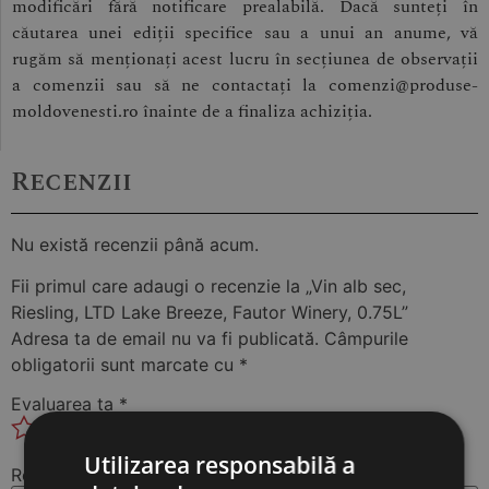
modificări fără notificare prealabilă. Dacă sunteți în
căutarea unei ediții specifice sau a unui an anume, vă
rugăm să menționați acest lucru în secțiunea de observații
a comenzii sau să ne contactați la comenzi@produse-
moldovenesti.ro înainte de a finaliza achiziția.
Recenzii
Nu există recenzii până acum.
Fii primul care adaugi o recenzie la „Vin alb sec,
Riesling, LTD Lake Breeze, Fautor Winery, 0.75L”
Adresa ta de email nu va fi publicată.
Câmpurile
obligatorii sunt marcate cu
*
Evaluarea ta
*
Utilizarea responsabilă a
Recenzia ta
*