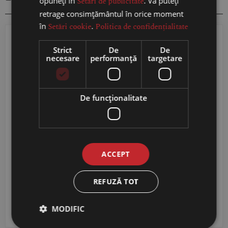
opuneți în
Setări de publicitate
. Vă puteți
retrage consimțământul în orice moment
în
Setări cookie
.
Politica de confidențialitate
Strict
De
De
necesare
performanță
targetare
De funcţionalitate
Suvorov Letto Grand
Vin Alb VINUM estate,
Moscato – Vin Rose
Sauvignon Blanc, Sec
Demidulce de 1L
0.75L
ACCEPT
34,97
RON
72,99
RON
REFUZĂ TOT
MODIFIC
ADAUGĂ ÎN COȘ
ADAUGĂ ÎN COȘ