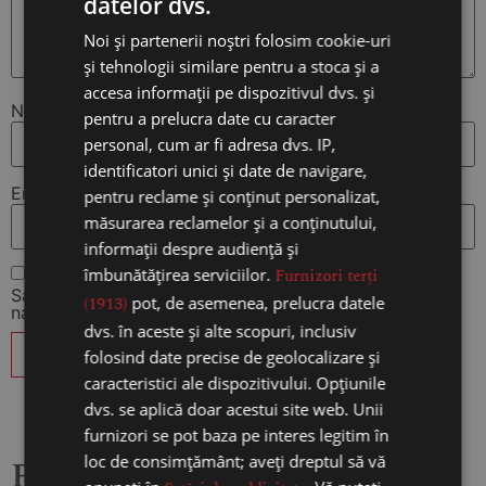
datelor dvs.
Noi și partenerii noștri folosim cookie-uri
și tehnologii similare pentru a stoca și a
accesa informații pe dispozitivul dvs. și
Nume
*
pentru a prelucra date cu caracter
personal, cum ar fi adresa dvs. IP,
identificatori unici și date de navigare,
Email
*
pentru reclame și conținut personalizat,
măsurarea reclamelor și a conținutului,
informații despre audiență și
îmbunătățirea serviciilor.
Furnizori terți
Salvează-mi numele, emailul și site-ul web în acest
(1913)
pot, de asemenea, prelucra datele
navigator pentru data viitoare când o să comentez.
dvs. în aceste și alte scopuri, inclusiv
folosind date precise de geolocalizare și
caracteristici ale dispozitivului. Opțiunile
dvs. se aplică doar acestui site web. Unii
furnizori se pot baza pe interes legitim în
loc de consimțământ; aveți dreptul să vă
Produse similare