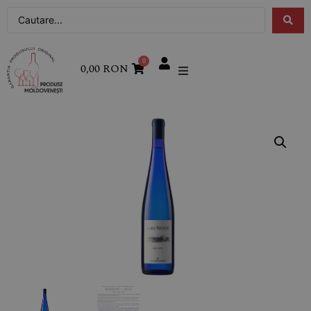
0
0,00
RON