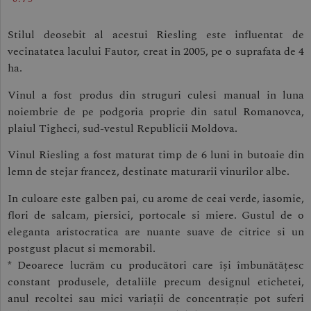
Stilul deosebit al acestui Riesling este influentat de
vecinatatea lacului Fautor, creat in 2005, pe o suprafata de 4
ha.
Vinul a fost produs din struguri culesi manual in luna
noiembrie de pe podgoria proprie din satul Romanovca,
plaiul Tigheci, sud-vestul Republicii Moldova.
Vinul Riesling a fost maturat timp de 6 luni in butoaie din
lemn de stejar francez, destinate maturarii vinurilor albe.
In culoare este galben pai, cu arome de ceai verde, iasomie,
flori de salcam, piersici, portocale si miere. Gustul de o
eleganta aristocratica are nuante suave de citrice si un
postgust placut si memorabil.
* Deoarece lucrăm cu producători care își îmbunătățesc
constant produsele, detaliile precum designul etichetei,
anul recoltei sau mici variații de concentrație pot suferi