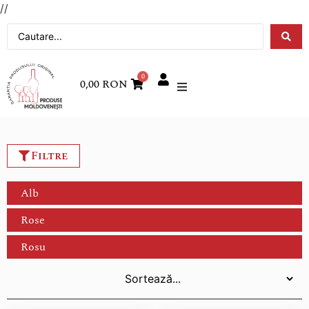
//
0
0,00
RON
Filtre
Alb
Rose
Rosu