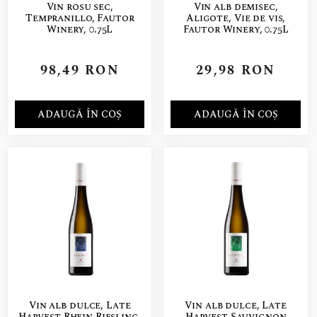
Vin rosu sec,
Vin alb demisec,
Tempranillo, Fautor
Aligote, Vie de vis,
Winery, 0.75L
Fautor Winery, 0.75L
98,49
RON
29,98
RON
ADAUGĂ ÎN COȘ
ADAUGĂ ÎN COȘ
Vin alb dulce, Late
Vin alb dulce, Late
Harvest Rhein Riesling,
Harvest Sauvignon