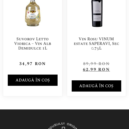
Suvorov Letto
Vin Rosu VINUM
Viorica – Vin Alb
estate SAPERAVI, Sec
Demidulce 1L
0.75L
34,97
RON
89,99
RON
62,99
RON
ADAUGĂ ÎN COȘ
ADAUGĂ ÎN COȘ