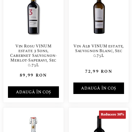
Vin Rosu VINUM
Vin Alb VINUM estate,
estate 3 Sons,
Sauvignon Blanc, Sec
Cabernet Sauvignon-
0.75L
Merlot-Saperavi, Sec
0.75L
72,99
RON
89,99
RON
ADAUGĂ ÎN COȘ
ADAUGĂ ÎN COȘ
Reducere 30%