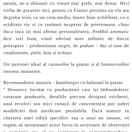
natala, ne-a obisnuit cu vinuri mai grele, mai dense. Nici
vorba de greutate aici, pentru ca Fautor prezinta un vin ma
degraba lejer, cu un corp mediu, foarte bine echilibrat, cu o
aciditate vie si cu taninuri nesperat de prietenoase, chiar
daca inca isi mai afirma personalitatea. Profilul aromatic
face toti bani, vinul oferind note rafinate de fructe
proaspete – predominant negre, de padure – dar si tuse de
condimente, piele, fum si ierburi.
Un partener ideal al carnurilor la gratar si al branzeturilor
intense, maturate.
Recomandarea noastra – hamburger cu haloumi la gratar.
* Deoarece lucrăm cu producători care își îmbunătățesc
constant produsele, detaliile precum designul etichetei,
anul recoltei sau mici variații de concentrație pot suferi
modificări fără notificare prealabilă. Dacă sunteți în
căutarea unei ediții specifice sau a unui an anume, vă
rugăm să menționați acest lucru în secțiunea de observații