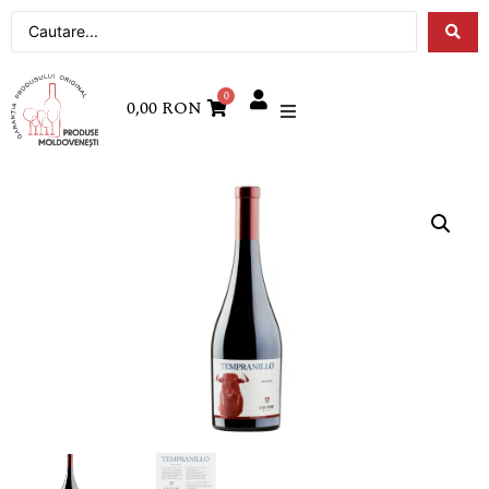
0
0,00
RON