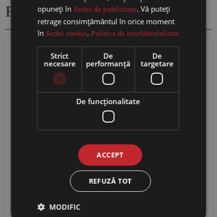
Produse similare
opuneți în
Setări de publicitate
. Vă puteți
retrage consimțământul în orice moment
în
Setări cookie
.
Politica de confidențialitate
Strict
De
De
necesare
performanță
targetare
De funcţionalitate
Crama Mircesti –
Crama Mircesti
Bardul din Mircesti
Riesling – Vin Alb Sec
ACCEPT
Fume Blanc – Vin Alb
0.75L
Sec 0,75L
REFUZĂ TOT
84,99
RON
64,98
RON
MODIFIC
ADAUGĂ ÎN COȘ
ADAUGĂ ÎN COȘ