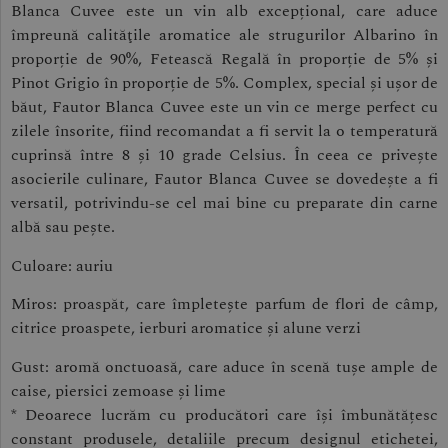
Blanca Cuvee este un vin alb excepțional, care aduce
împreună calităţile aromatice ale strugurilor Albarino în
proporție de 90%, Fetească Regală în proporție de 5% și
Pinot Grigio în proporție de 5%. Complex, special și ușor de
băut, Fautor Blanca Cuvee este un vin ce merge perfect cu
zilele însorite, fiind recomandat a fi servit la o temperatură
cuprinsă între 8 și 10 grade Celsius. În ceea ce privește
asocierile culinare, Fautor Blanca Cuvee se dovedeşte a fi
versatil, potrivindu-se cel mai bine cu preparate din carne
albă sau pește.
Culoare: auriu
Miros: proaspăt, care împleteşte parfum de flori de câmp,
citrice proaspete, ierburi aromatice și alune verzi
Gust: aromă onctuoasă, care aduce în scenă tușe ample de
caise, piersici zemoase și lime
* Deoarece lucrăm cu producători care își îmbunătățesc
constant produsele, detaliile precum designul etichetei,