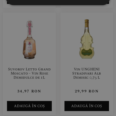
Suvorov Letto Grand
Vin UNGHENI
Moscato – Vin Rose
Stradivari Alb
Demidulce de 1L
Demisec 0,75 L
34,97
RON
29,99
RON
ADAUGĂ ÎN COȘ
ADAUGĂ ÎN COȘ