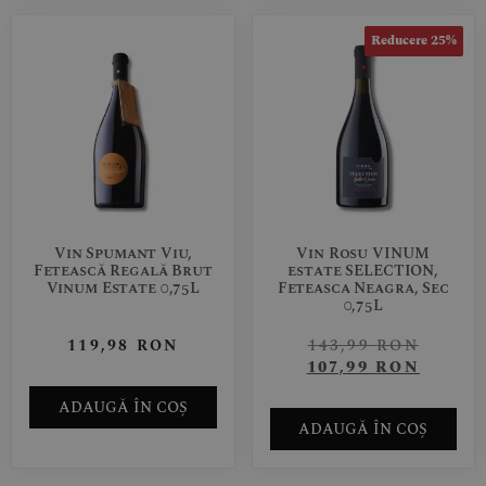
Reducere 25%
Vin Spumant Viu,
Vin Rosu VINUM
Fetească Regală Brut
estate SELECTION,
Vinum Estate 0,75L
Feteasca Neagra, Sec
0,75L
119,98
RON
143,99
RON
107,99
RON
ADAUGĂ ÎN COȘ
ADAUGĂ ÎN COȘ