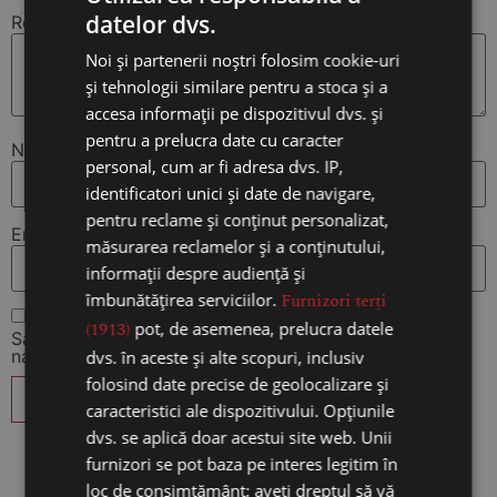
datelor dvs.
Recenzia ta
*
Noi și partenerii noștri folosim cookie-uri
și tehnologii similare pentru a stoca și a
accesa informații pe dispozitivul dvs. și
pentru a prelucra date cu caracter
Nume
*
personal, cum ar fi adresa dvs. IP,
identificatori unici și date de navigare,
pentru reclame și conținut personalizat,
Email
*
măsurarea reclamelor și a conținutului,
informații despre audiență și
îmbunătățirea serviciilor.
Furnizori terți
(1913)
pot, de asemenea, prelucra datele
Salvează-mi numele, emailul și site-ul web în acest
navigator pentru data viitoare când o să comentez.
dvs. în aceste și alte scopuri, inclusiv
folosind date precise de geolocalizare și
caracteristici ale dispozitivului. Opțiunile
dvs. se aplică doar acestui site web. Unii
furnizori se pot baza pe interes legitim în
loc de consimțământ; aveți dreptul să vă