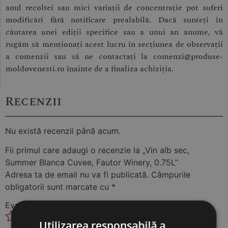
anul recoltei sau mici variații de concentrație pot suferi
modificări fără notificare prealabilă. Dacă sunteți în
căutarea unei ediții specifice sau a unui an anume, vă
rugăm să menționați acest lucru în secțiunea de observații
a comenzii sau să ne contactați la comenzi@produse-
moldovenesti.ro înainte de a finaliza achiziția.
Recenzii
Nu există recenzii până acum.
Fii primul care adaugi o recenzie la „Vin alb sec,
Summer Blanca Cuvee, Fautor Winery, 0.75L”
Adresa ta de email nu va fi publicată.
Câmpurile
obligatorii sunt marcate cu
*
Evaluarea ta
*
Utilizarea responsabilă a