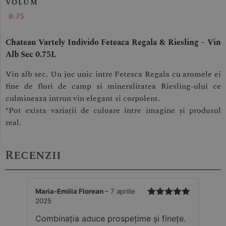
VOLUM
0.75
Chateau Vartely Individo Feteaca Regala & Riesling – Vin
Alb Sec 0.75L
Vin alb sec. Un joc unic intre Fetesca Regala cu aromele ei
fine de flori de camp si mineralitatea Riesling-ului ce
culmineaza intrun vin elegant si corpolent.
*Pot exista variații de culoare între imagine și produsul
real.
Recenzii
Maria-Emilia Florean
–
7 aprilie
2025
Evaluat la
5
din 5
Combinația aduce prospețime și finețe.