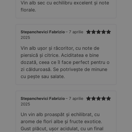
Vin alb sec cu echilibru excelent și note
florale.
Stepanchevici Fabrizio
–
7 aprilie
2025
Evaluat la
5
din 5
Vin alb ușor și răcoritor, cu note de
piersică și citrice. Aciditatea e bine
dozată, ceea ce îl face perfect pentru o
zi călduroasă. Se potrivește de minune
cu pește sau salate.
Stepanchevici Fabrizio
–
7 aprilie
2025
Evaluat la
5
din 5
Un vin alb proaspăt și echilibrat, cu
arome de flori albe și fructe exotice.
Gust plăcut, ușor acidulat, cu un final