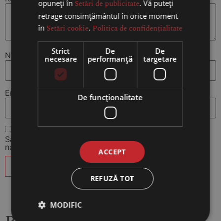
opuneți în
Setări de publicitate
. Vă puteți
retrage consimțământul în orice moment
în
Setări cookie
.
Politica de confidențialitate
Strict
De
De
Nume
*
necesare
performanță
targetare
Email
*
De funcţionalitate
Salvează-mi numele, emailul și site-ul web în acest
navigator pentru data viitoare când o să comentez.
ACCEPT
REFUZĂ TOT
MODIFIC