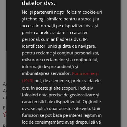
datelor dvs.
Noi și partenerii noștri folosim cookie-uri
și tehnologii similare pentru a stoca și a
Stavila Alina
–
7 aprilie 2025
accesa informații pe dispozitivul dvs. și
Evaluat la
5
Un vin alb de calitate!
din 5
pentru a prelucra date cu caracter
personal, cum ar fi adresa dvs. IP,
identificatori unici și date de navigare,
Nona
–
8 aprilie 2025
pentru reclame și conținut personalizat,
Evaluat la
5
măsurarea reclamelor și a conținutului,
Foarte aromat, e unul dintre vinurile
din 5
informații despre audiență și
mele preferate
îmbunătățirea serviciilor.
Furnizori terți
(1913)
pot, de asemenea, prelucra datele
Adaugă o recenzie
dvs. în aceste și alte scopuri, inclusiv
Adresa ta de email nu va fi publicată.
Câmpurile
folosind date precise de geolocalizare și
obligatorii sunt marcate cu
*
caracteristici ale dispozitivului. Opțiunile
Evaluarea ta
*
dvs. se aplică doar acestui site web. Unii
furnizori se pot baza pe interes legitim în
loc de consimțământ; aveți dreptul să vă
Recenzia ta
*