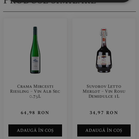
Produse similare
Crama Mircesti
Suvorov Letto
Riesling – Vin Alb Sec
Merlot – Vin Rosu
0.75L
Demidulce 1L
64,98
RON
34,97
RON
ADAUGĂ ÎN COȘ
ADAUGĂ ÎN COȘ