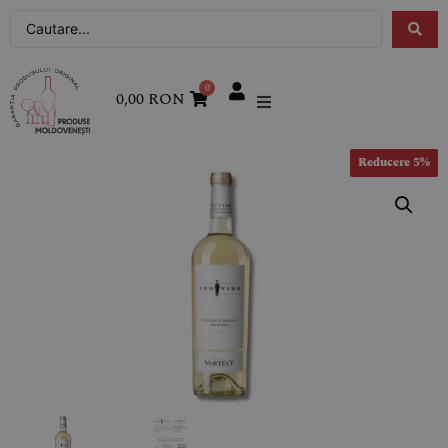
0
0,00
RON
Reducere 5%