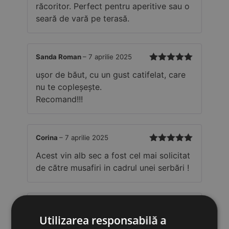
răcoritor. Perfect pentru aperitive sau o
seară de vară pe terasă.
Sanda Roman
–
7 aprilie 2025
Evaluat la
5
ușor de băut, cu un gust catifelat, care
din 5
nu te copleșește.
Recomand!!!
Corina
–
7 aprilie 2025
Evaluat la
5
Acest vin alb sec a fost cel mai solicitat
din 5
de către musafiri in cadrul unei serbări !
Adrian
–
7 aprilie 2025
Utilizarea responsabilă a
Evaluat la
5
Delicat si memorabil!
din 5