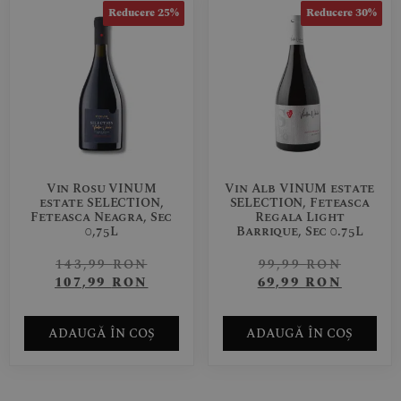
Reducere 25%
Reducere 30%
Vin Rosu VINUM
Vin Alb VINUM estate
estate SELECTION,
SELECTION, Feteasca
Feteasca Neagra, Sec
Regala Light
0,75L
Barrique, Sec 0.75L
143,99
RON
99,99
RON
107,99
RON
69,99
RON
ADAUGĂ ÎN COȘ
ADAUGĂ ÎN COȘ