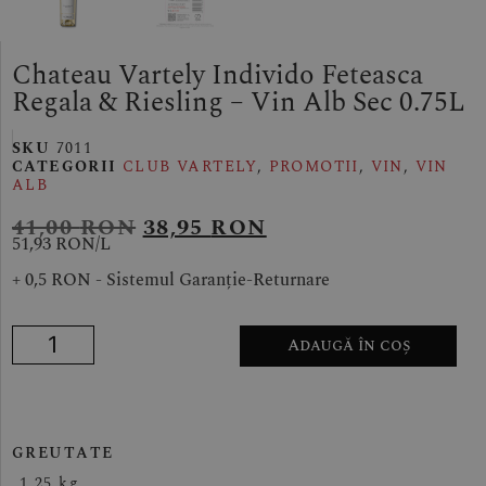
Chateau Vartely Individo Feteasca
Regala & Riesling – Vin Alb Sec 0.75L
SKU
7011
CATEGORII
CLUB VARTELY
,
PROMOTII
,
VIN
,
VIN
ALB
41,00
RON
38,95
RON
51,93 RON/
L
+ 0,5 RON - Sistemul Garanție-Returnare
Adaugă în coș
GREUTATE
1,25 kg