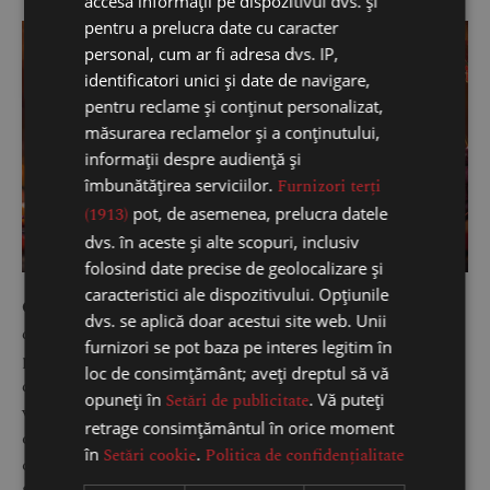
accesa informații pe dispozitivul dvs. și
sec-divus-winery-merlot/
pentru a prelucra date cu caracter
personal, cum ar fi adresa dvs. IP,
identificatori unici și date de navigare,
pentru reclame și conținut personalizat,
măsurarea reclamelor și a conținutului,
informații despre audiență și
îmbunătățirea serviciilor.
Furnizori terți
(1913)
pot, de asemenea, prelucra datele
dvs. în aceste și alte scopuri, inclusiv
folosind date precise de geolocalizare și
caracteristici ale dispozitivului. Opțiunile
Cabernet Sauvignon:
vinurile produse din acest soi sunt
dvs. se aplică doar acestui site web. Unii
de culoare roșu închis, au aciditate ridicată, tanini
furnizori se pot baza pe interes legitim în
puternici și sunt corpolente. Se deosebesc prin aromele
loc de consimțământ; aveți dreptul să vă
de coacăze negre, vișine, cireșe negre, mure, afine, note
opuneți în
Setări de publicitate
. Vă puteți
vegetale; vinurile ce au fost maturate în butoaie de stejar
retrage consimțământul în orice moment
oferă nuanțe de fum, lemn de cedar, liquorice,
în
Setări cookie
.
Politica de confidențialitate
condimente, vanilie, ciocolată și cafea. Cabernet