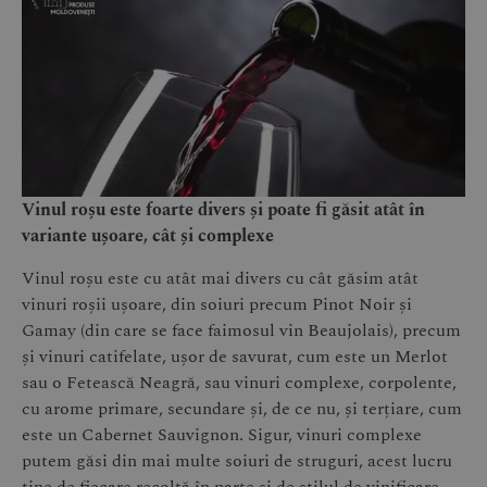
Vinul roșu este foarte divers și poate fi găsit atât în
variante ușoare, cât și complexe
Vinul roșu este cu atât mai divers cu cât găsim atât
vinuri roșii ușoare, din soiuri precum Pinot Noir și
Gamay (din care se face faimosul vin Beaujolais), precum
și vinuri catifelate, ușor de savurat, cum este un Merlot
sau o Fetească Neagră, sau vinuri complexe, corpolente,
cu arome primare, secundare și, de ce nu, și terțiare, cum
este un Cabernet Sauvignon. Sigur, vinuri complexe
putem găsi din mai multe soiuri de struguri, acest lucru
ține de fiecare recoltă în parte și de stilul de vinificare.