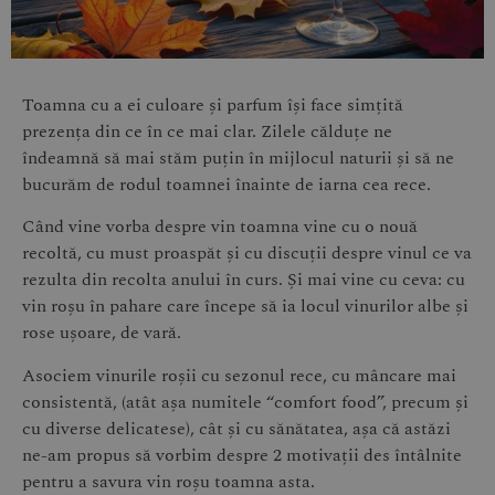
Toamna cu a ei culoare și parfum își face simțită
prezența din ce în ce mai clar. Zilele călduțe ne
îndeamnă să mai stăm puțin în mijlocul naturii și să ne
bucurăm de rodul toamnei înainte de iarna cea rece.
Când vine vorba despre vin toamna vine cu o nouă
recoltă, cu must proaspăt și cu discuții despre vinul ce va
rezulta din recolta anului în curs. Și mai vine cu ceva: cu
vin roșu în pahare care începe să ia locul vinurilor albe și
rose ușoare, de vară.
Asociem vinurile roșii cu sezonul rece, cu mâncare mai
consistentă, (atât așa numitele “comfort food”, precum și
cu diverse delicatese), cât și cu sănătatea, așa că astăzi
ne-am propus să vorbim despre 2 motivații des întâlnite
pentru a savura vin roșu toamna asta.