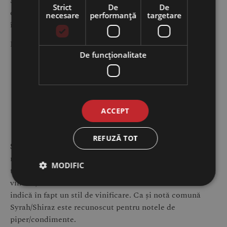
Sauvignon poate fi găsit în vinuri mono-soi, precum și în
Strict
De
De
cupaje, unde, împreună cu Merlot, reprezintă cel mai des
necesare
performanță
targetare
întâlnit cupaj roșu al lumii.
Recomandarea noastră:
De funcţionalitate
Domeniile Pripa Vin Rosu Sec –
https://produse-
moldovenesti.ro/produs/vin-rosu-sec-cabernet-
sauvignon-pripa-075l/
Apriori Maestro Vin Rosu Sec –
https://produse-
ACCEPT
moldovenesti.ro/produs/vin-rosu-sec-apriori-
maestro-cabernet-sauvignon-075l/
REFUZĂ TOT
Syrah:
soiul își are originea în Nordul Rhone-ului în
regiunile Hermitage și Côte-Rôtie. Același soi poartă
MODIFIC
totodată denumirea de Shiraz în țările de „Lume Nouă” a
vinului, iar folosirea uneia dintre cele două denumiri
indică în fapt un stil de vinificare. Ca și notă comună
Syrah/Shiraz este recunoscut pentru notele de
piper/condimente.