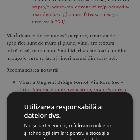
https://produse-moldovenesti.ro/produs/vin-
rosu-demisec-glamour-feteasca-neagra-
suvorov-0-75-l/
Merlot:
are culoare intensă purpurie, iar aromele
specifice sunt de mure și prune; vinul are textură
mătăsoasă, tanini moi. Soiul Merlot este foarte întâlnit
în cupaje, însă se fac și vinuri numai din acest soi.
Recomandarea noastră:
Vinaria Ungheni Bridge Merlot Vin Rosu Sec –
https://produse-moldovenesti.ro/produs/vin-rosu-
sec-bridge-merlot-ungheni-075l/
Chateau Vartely IGP Merlot – Vin Rosu Sec –
Utilizarea responsabilă a
https://produse-moldovenesti.ro/product/vartely-
datelor dvs.
igp-merlot/
Noi și partenerii noștri folosim cookie-uri
Divus Winery Merlot – Vin Roșu Sec –
și tehnologii similare pentru a stoca și a
https://produse-moldovenesti.ro/product/vin-rosu-