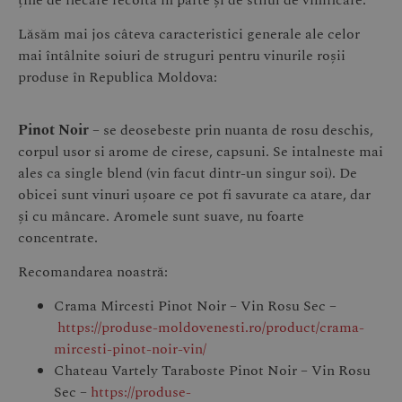
Lăsăm mai jos câteva caracteristici generale ale celor
mai întâlnite soiuri de struguri pentru vinurile roșii
produse în Republica Moldova:
Pinot Noir
– se deosebeste prin nuanta de rosu deschis,
corpul usor si arome de cirese, capsuni. Se intalneste mai
ales ca single blend (vin facut dintr-un singur soi). De
obicei sunt vinuri ușoare ce pot fi savurate ca atare, dar
și cu mâncare. Aromele sunt suave, nu foarte
concentrate.
Recomandarea noastră:
Crama Mircesti Pinot Noir – Vin Rosu Sec –
https://produse-moldovenesti.ro/product/crama-
mircesti-pinot-noir-vin/
Chateau Vartely Taraboste Pinot Noir – Vin Rosu
Sec –
https://produse-