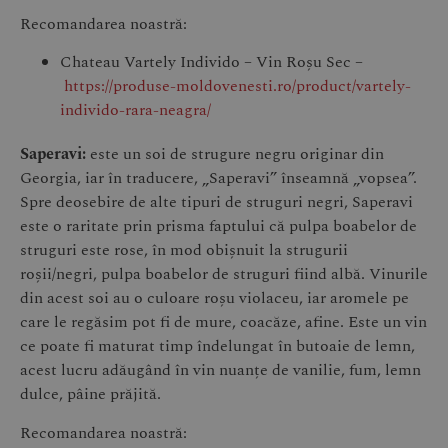
Recomandarea noastră:
Chateau Vartely Individo – Vin Roșu Sec –
https://produse-moldovenesti.ro/product/vartely-
individo-rara-neagra/
Saperavi:
este un soi de strugure negru originar din
Georgia, iar în traducere, „Saperavi” înseamnă „vopsea”.
Spre deosebire de alte tipuri de struguri negri, Saperavi
este o raritate prin prisma faptului că pulpa boabelor de
struguri este rose, în mod obișnuit la strugurii
roșii/negri, pulpa boabelor de struguri fiind albă. Vinurile
din acest soi au o culoare roșu violaceu, iar aromele pe
care le regăsim pot fi de mure, coacăze, afine. Este un vin
ce poate fi maturat timp îndelungat în butoaie de lemn,
acest lucru adăugând în vin nuanțe de vanilie, fum, lemn
dulce, pâine prăjită.
Recomandarea noastră: