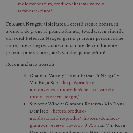
moldovenesti.ro/product/chateau-vartely-
taraboste-pinot/
Fetească Neagră:
tipicitatea Feteștii Negre constă în
aromele de prune și prune afumate; totodată, în vinurile
din soiul Fetească Neagea găsim și arome precum afine,
mure, cireșe negre, vișine, dar și note de condimente
precum piper, scorțișoară, vanilie, pâine prăjită.
Recomandarea noastră:
Chateau Vartely Totem Fetească Neagră –
Vin Roșu Sec –
https://produse-
moldovenesti.ro/produs/chateau-vartely-
totem-feteasca-neagra/
Suvorov Winery Glamour Reserva- Vin Roșu
Demisec –
https://produse-
moldovenesti.ro/produs/vin-rosu-demisec-
glamour-reserva-suvorov-0-75l/
sau
Vin Rosu
DemiSec Glamour Feteasca Neagra Suvorov –