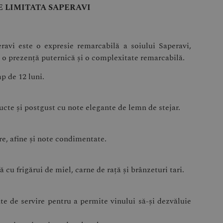
E LIMITATA SAPERAVI
ravi este o expresie remarcabilă a soiului Saperavi,
 o prezență puternică și o complexitate remarcabilă.
p de 12 luni.
ucte și postgust cu note elegante de lemn de stejar.
e, afine și note condimentate.
cu frigărui de miel, carne de rață și brânzeturi tari.
e de servire pentru a permite vinului să-și dezvăluie