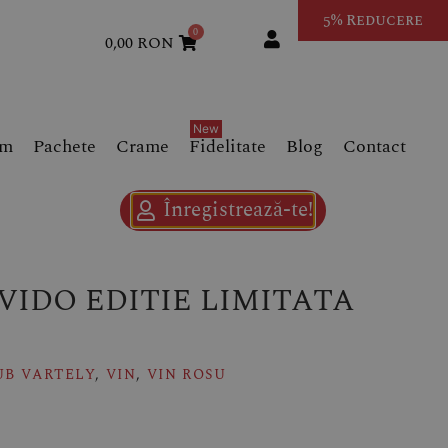
5% Reducere
0
0,00
RON
um
Pachete
Crame
Fidelitate
Blog
Contact
Înregistrează-te!
VIDO EDITIE LIMITATA
UB VARTELY
,
VIN
,
VIN ROSU