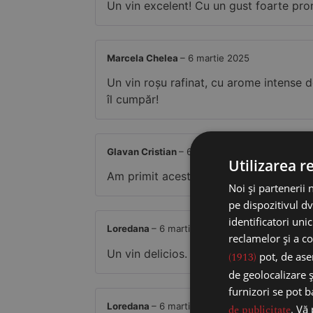
Un vin excelent! Cu un gust foarte pro
Marcela Chelea
–
6 martie 2025
Un vin roșu rafinat, cu arome intense de
îl cumpăr!
Glavan Cristian
–
6 martie 2025
Utilizarea r
Am primit acest vin de la niște prieteni
Noi și partenerii 
pe dispozitivul dv
identificatori uni
Loredana
–
6 martie 2025
reclamelor și a co
Un vin delicios. Recomand
(1913)
pot, de asem
de geolocalizare ș
furnizori se pot 
Loredana
–
6 martie 2025
de publicitate
. Vă