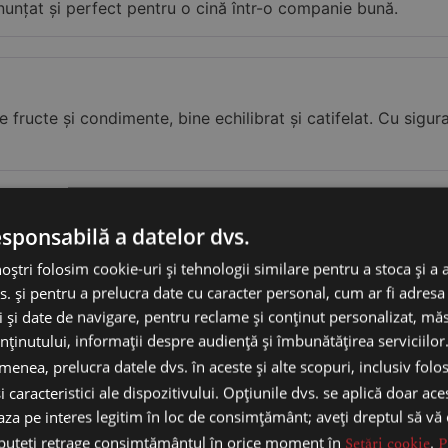
nunțat și perfect pentru o cină într-o companie bună.
 fructe și condimente, bine echilibrat și catifelat. Cu sigur
esponsabilă a datelor dvs.
. De obicei nu consum alcool, dar acest vin are un gust rafin
noștri folosim cookie-uri și tehnologii similare pentru a stoca și a 
s. și pentru a prelucra date cu caracter personal, cum ar fi adresa 
ci și date de navigare, pentru reclame și conținut personalizat, m
nținutului, informații despre audiență și îmbunătățirea serviciilor
enea, prelucra datele dvs. în aceste și alte scopuri, inclusiv folo
i caracteristici ale dispozitivului. Opțiunile dvs. se aplică doar ace
baza pe interes legitim în loc de consimțământ; aveți dreptul să vă
 puteți retrage consimțământul în orice moment în
Setări cookie
.
P