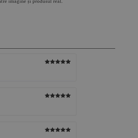
ntre imagine și produsul real.
Evaluat la
5
din 5
Evaluat la
5
din 5
Evaluat la
5