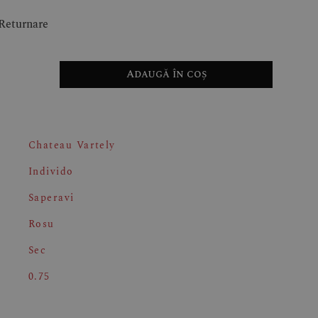
-Returnare
Adaugă în coș
Chateau Vartely
Individo
Saperavi
Rosu
Sec
0.75