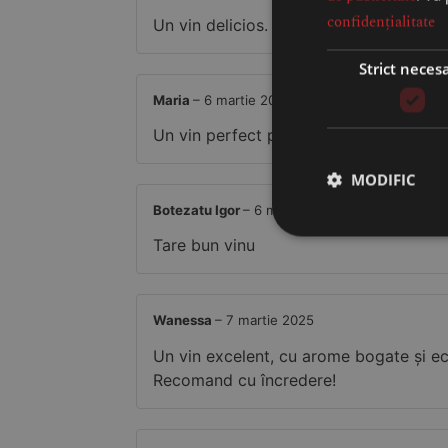
confidențialitate
Un vin delicios. Recomand cu mult dra
Strict neces
Maria
–
6 martie 2025
Un vin perfect pentru momente profunde
MODIFIC
Botezatu Igor
–
6 martie 2025
Tare bun vinu
Wanessa
–
7 martie 2025
Un vin excelent, cu arome bogate și echi
Recomand cu încredere!