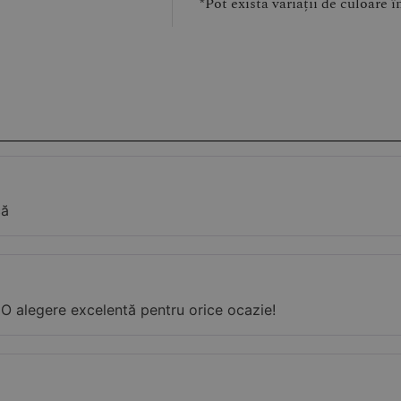
*Pot exista variații de culoare î
că
t. O alegere excelentă pentru orice ocazie!