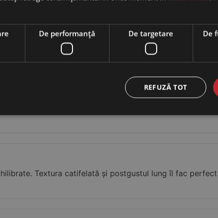
g
are
De performanță
De targetare
De f
. Gustul intens cu notele de condimente și fructe îl face 
REFUZĂ TOT
librate. Textura catifelată și postgustul lung îl fac perfec