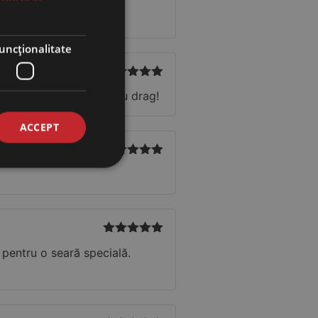
Evaluat la
5
din 5
uncţionalitate
Evaluat la
5
deosebit. Îl recomand cu drag!
din 5
ACCEPT
Evaluat la
5
din 5
Evaluat la
5
t pentru o seară specială.
din 5