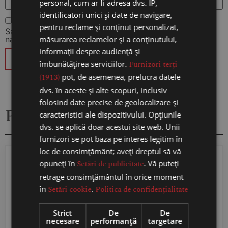
personal, cum ar fi adresa dvs. IP,
identificatori unici și date de navigare,
pentru reclame și conținut personalizat,
Salvează-mi numele, emailul și site-ul web în acest
măsurarea reclamelor și a conținutului,
navigator pentru data viitoare când o să comentez.
informații despre audiență și
îmbunătățirea serviciilor.
Furnizori terți
(1913)
pot, de asemenea, prelucra datele
dvs. în aceste și alte scopuri, inclusiv
folosind date precise de geolocalizare și
Produse similare
caracteristici ale dispozitivului. Opțiunile
dvs. se aplică doar acestui site web. Unii
furnizori se pot baza pe interes legitim în
loc de consimțământ; aveți dreptul să vă
opuneți în
Setări de publicitate
. Vă puteți
retrage consimțământul în orice moment
în
Setări cookie
.
Politica de confidențialitate
Strict
De
De
necesare
performanță
targetare