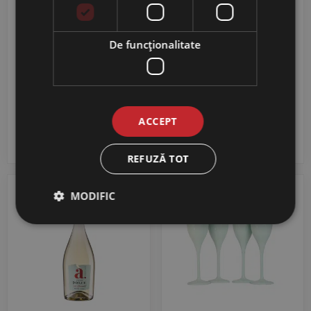
Vin Spumant Alb Brut,
Vin Spumant Brut Alb
De funcţionalitate
Bardul din Mircesti –
Domeniile Vorniceni
Crama Mircesti 0,75L
0,75L
94,38
RON
54,99
RON
ACCEPT
ADAUGĂ ÎN COȘ
ADAUGĂ ÎN COȘ
REFUZĂ TOT
Reducere 25%
MODIFIC