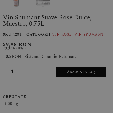
Vin Spumant Suave Rose Dulce,
Maestro, 0.75L
SKU
1281
CATEGORII
VIN ROSE
,
VIN SPUMANT
59,98
RON
79,97 RON/
L
+ 0,5 RON - Sistemul Garanție-Returnare
Adaugă în coș
GREUTATE
1,25 kg