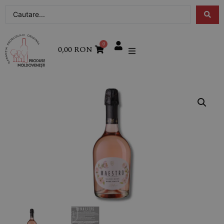
0
0,00
RON