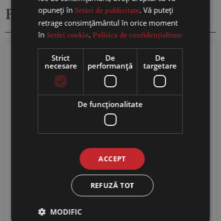
Produse similare
opuneți în
Setări de publicitate
. Vă puteți
retrage consimțământul în orice moment
în
Setări cookie
.
Politica de confidențialitate
Strict
De
De
necesare
performanță
targetare
De funcţionalitate
Suvorov Letto Grand
CRAMA MIRCESTI
Moscato – Vin Rose
FETEASCA REGALA –
ACCEPT
Demidulce de 1L
Vin Alb 0,75L
REFUZĂ TOT
34,97
RON
54,99
RON
MODIFIC