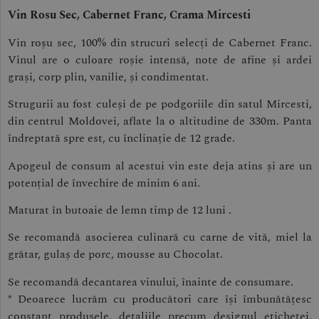
Vin Rosu Sec, Cabernet Franc, Crama Mircesti
Vin roșu sec, 100% din strucuri selecți de Cabernet Franc.
Vinul are o culoare roșie intensă, note de afine și ardei
grași, corp plin, vanilie, și condimentat.
Strugurii au fost culeși de pe podgoriile din satul Mircesti,
din centrul Moldovei, aflate la o altitudine de 330m. Panta
îndreptată spre est, cu înclinație de 12 grade.
Apogeul de consum al acestui vin este deja atins și are un
potențial de învechire de minim 6 ani.
Maturat în butoaie de lemn timp de 12 luni .
Se recomandă asocierea culinară cu carne de vită, miel la
grătar, gulaș de porc, mousse au Chocolat.
Se recomandă decantarea vinului, înainte de consumare.
* Deoarece lucrăm cu producători care își îmbunătățesc
constant produsele, detaliile precum designul etichetei,