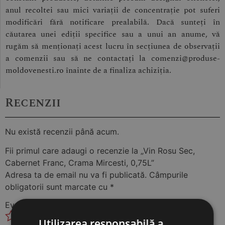
anul recoltei sau mici variații de concentrație pot suferi
modificări fără notificare prealabilă. Dacă sunteți în
căutarea unei ediții specifice sau a unui an anume, vă
rugăm să menționați acest lucru în secțiunea de observații
a comenzii sau să ne contactați la comenzi@produse-
moldovenesti.ro înainte de a finaliza achiziția.
Recenzii
Nu există recenzii până acum.
Fii primul care adaugi o recenzie la „Vin Rosu Sec,
Cabernet Franc, Crama Mircesti, 0,75L”
Adresa ta de email nu va fi publicată.
Câmpurile
obligatorii sunt marcate cu
*
Evaluarea ta
*
Utilizarea responsabilă a