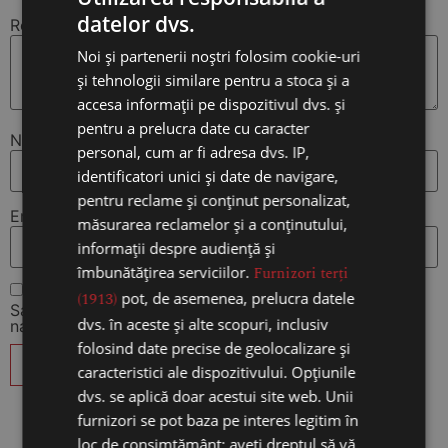
datelor dvs.
Recenzia ta
*
Noi și partenerii noștri folosim cookie-uri
și tehnologii similare pentru a stoca și a
accesa informații pe dispozitivul dvs. și
pentru a prelucra date cu caracter
Nume
*
personal, cum ar fi adresa dvs. IP,
identificatori unici și date de navigare,
pentru reclame și conținut personalizat,
Email
*
măsurarea reclamelor și a conținutului,
informații despre audiență și
îmbunătățirea serviciilor.
Furnizori terți
(1913)
pot, de asemenea, prelucra datele
Salvează-mi numele, emailul și site-ul web în acest
dvs. în aceste și alte scopuri, inclusiv
navigator pentru data viitoare când o să comentez.
folosind date precise de geolocalizare și
caracteristici ale dispozitivului. Opțiunile
dvs. se aplică doar acestui site web. Unii
furnizori se pot baza pe interes legitim în
loc de consimțământ; aveți dreptul să vă