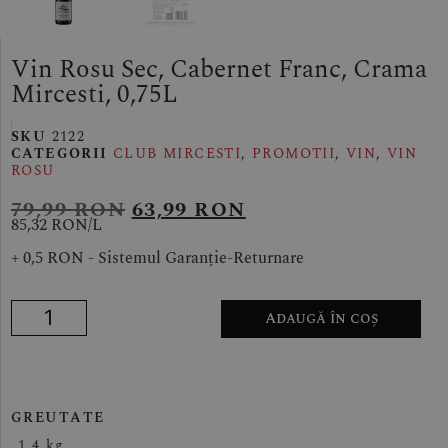
Vin Rosu Sec, Cabernet Franc, Crama
Mircesti, 0,75L
SKU
2122
CATEGORII
CLUB MIRCESTI
,
PROMOTII
,
VIN
,
VIN
ROSU
79,99
RON
63,99
RON
85,32 RON/
L
+ 0,5 RON - Sistemul Garanție-Returnare
Adaugă în coș
GREUTATE
1,4 kg