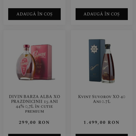
ADAUGĂ ÎN COȘ
ADAUGĂ ÎN COȘ
DIVIN BARZA ALBA XO
Kvint Suvorov XO 40
PRAZDNICINII 15 ANI
Ani 0.7L
44% 0,7L în cutie
premium
299,00
RON
1.499,00
RON