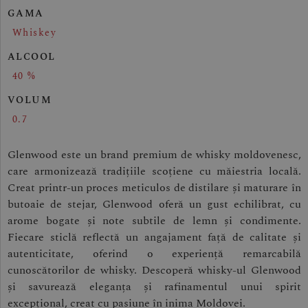
GAMA
Whiskey
ALCOOL
40 %
VOLUM
0.7
Glenwood este un brand premium de whisky moldovenesc,
care armonizează tradițiile scoțiene cu măiestria locală.
Creat printr-un proces meticulos de distilare și maturare în
butoaie de stejar, Glenwood oferă un gust echilibrat, cu
arome bogate și note subtile de lemn și condimente.
Fiecare sticlă reflectă un angajament față de calitate și
autenticitate, oferind o experiență remarcabilă
cunoscătorilor de whisky. Descoperă whisky-ul Glenwood
și savurează eleganța și rafinamentul unui spirit
excepțional, creat cu pasiune în inima Moldovei.