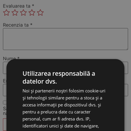
Evaluarea ta
*
Recenzia ta
*
Nume
*
Utilizarea responsabilă a
datelor dvs.
Email
*
Noi și partenerii noștri folosim cookie-uri
și tehnologii similare pentru a stoca și a
accesa informații pe dispozitivul dvs. și
Salvează-mi numele, emailul și site-ul web în acest
pentru a prelucra date cu caracter
navigator pentru data viitoare când o să comentez.
personal, cum ar fi adresa dvs. IP,
identificatori unici și date de navigare,