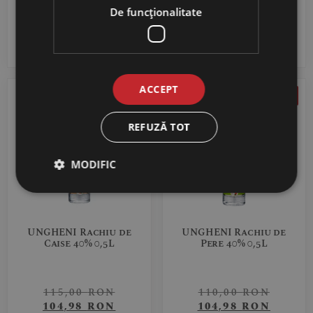
52,99
RON
470,00
RON
De funcţionalitate
ADAUGĂ ÎN COȘ
ADAUGĂ ÎN COȘ
ACCEPT
Reducere 9%
Reducere 5%
REFUZĂ TOT
MODIFIC
UNGHENI Rachiu de
UNGHENI Rachiu de
Caise 40% 0,5L
Pere 40% 0,5L
115,00
RON
110,00
RON
104,98
RON
104,98
RON