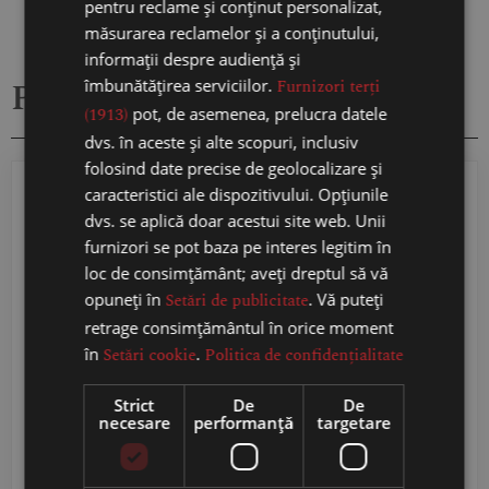
pentru reclame și conținut personalizat,
măsurarea reclamelor și a conținutului,
informații despre audiență și
Produse similare
îmbunătățirea serviciilor.
Furnizori terți
(1913)
pot, de asemenea, prelucra datele
dvs. în aceste și alte scopuri, inclusiv
folosind date precise de geolocalizare și
caracteristici ale dispozitivului. Opțiunile
dvs. se aplică doar acestui site web. Unii
furnizori se pot baza pe interes legitim în
loc de consimțământ; aveți dreptul să vă
opuneți în
Setări de publicitate
. Vă puteți
retrage consimțământul în orice moment
în
Setări cookie
.
Politica de confidențialitate
Kvint VSOP 5 ani – 40%
KVINT XO 25 ANI 40%
Strict
De
De
0,5L
0,5L în cutie premium
necesare
performanță
targetare