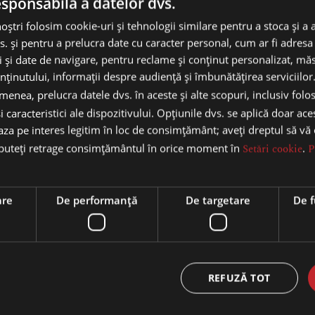
esponsabilă a datelor dvs.
noștri folosim cookie-uri și tehnologii similare pentru a stoca și a 
s. și pentru a prelucra date cu caracter personal, cum ar fi adresa 
ci și date de navigare, pentru reclame și conținut personalizat, m
nținutului, informații despre audiență și îmbunătățirea serviciilor
enea, prelucra datele dvs. în aceste și alte scopuri, inclusiv folo
i caracteristici ale dispozitivului. Opțiunile dvs. se aplică doar ace
baza pe interes legitim în loc de consimțământ; aveți dreptul să vă
 puteți retrage consimțământul în orice moment în
Setări cookie
.
P
are
De performanță
De targetare
De f
erial
Ou Fabergé Imperial
Ou Fabe
mură Gri
Collection – Marmură
Collec
roz
REFUZĂ TOT
RON
3.999,00
RON
3.99