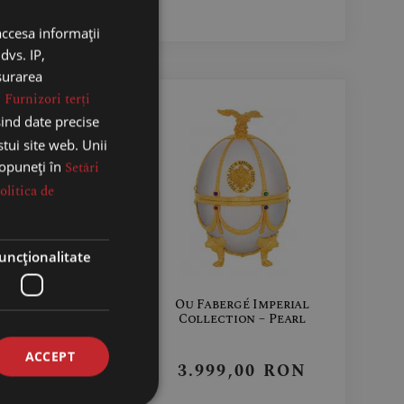
accesa informații
dvs. IP,
ăsurarea
.
Furnizori terți
sind date precise
stui site web. Unii
 opuneți în
Setări
olitica de
uncţionalitate
rgé Imperial
Ou Fabergé Imperial
tion – Onix
Collection – Pearl
ACCEPT
9,00
RON
3.999,00
RON