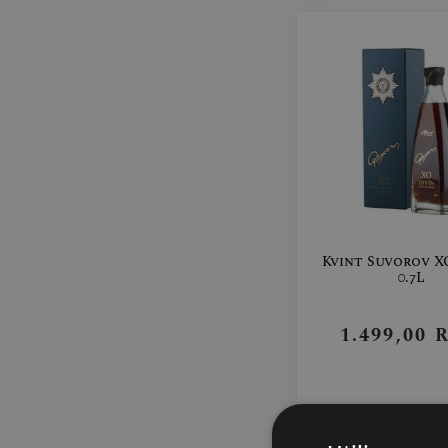
Kvint Suvorov XO
0.7L
1.499,00
ADAUGĂ ÎN 