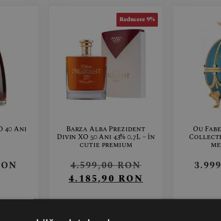
Reducere 9%
 40 Ani
Barza Alba Prezident
Ou Fabe
Divin XO 50 Ani 43% 0.7L – în
Collect
cutie premium
me
RON
4.599,00
RON
3.99
4.185,90
RON
COȘ
ADAUGĂ ÎN COȘ
STOC