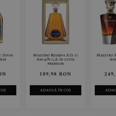
: Divin
Maestro Reserva X.O. 10
Maestro S
 Ani
Ani 40% 0,7L în cutie
Ani
premium
ON
189,98
RON
249
COȘ
ADAUGĂ ÎN COȘ
ADAU