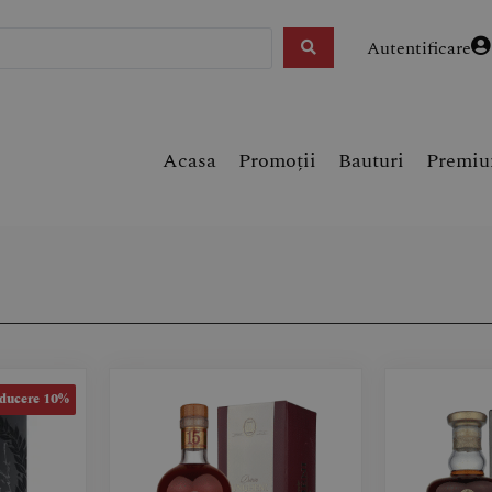
Autentificare
Acasa
Promoții
Bauturi
Premi
ducere 10%