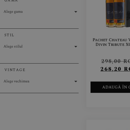
GAMA
Alege gama
STIL
Pachet Chateau V
Divin Tribute X
Alege stilul
298,00
R
268,20
R
VINTAGE
Alege vechimea
ADAUGĂ ÎN 