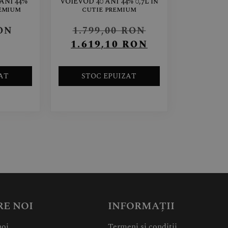
ANI 44%
VOIEVOD 40 ANI 44% 0,7L în
remium
cutie premium
ON
1.799,00
RON
1.619,10
RON
AT
STOC EPUIZAT
RE NOI
INFORMAȚII
noi
Termeni și condiții