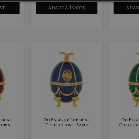
AT
ADAUGĂ ÎN COȘ
ADAU
erial
Ou Fabergé Imperial
Ou Fabe
Rubin
Collection – Safir
Collect