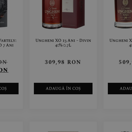
artely:
Ungheni XO 15 Ani – Divin
Ungheni XO
O 7 Ani
40% 0.7L
4
ON
309,98
RON
509
ON
COȘ
ADAUGĂ ÎN COȘ
ADAU