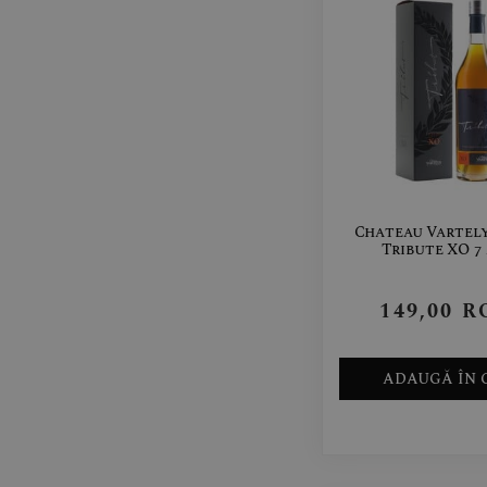
Chateau Vartely
Tribute XO 7
149,00
R
ADAUGĂ ÎN 