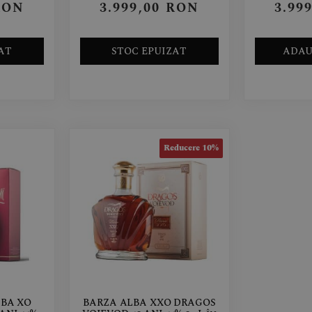
RON
3.999,00
RON
3.99
AT
STOC EPUIZAT
ADAU
Reducere 10%
LBA XO
BARZA ALBA XXO DRAGOS