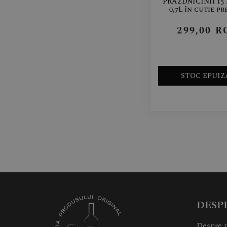
PRAZDNICINII 15 
0,7L în cutie p
299,00
R
STOC EPUIZ
DESP
Despre 