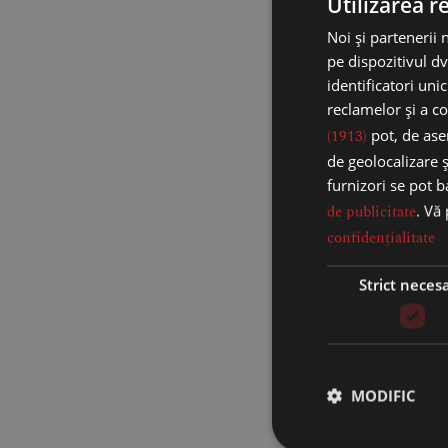
Utilizarea r
Noi și partenerii 
pe dispozitivul dv
identificatori uni
reclamelor și a co
(1913)
pot, de asem
de geolocalizare ș
furnizori se pot 
de publicitate
. Vă
confidențialitate
Strict neces
Ou Fabergé Imp
Collection – Mar
MODIFIC
3.999,00