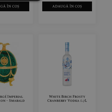
GĂ ÎN COȘ
ADAUGĂ ÎN COȘ
rgé Imperial
White Birch Frosty
ion – Smarald
Cranberry Vodka 0.7L