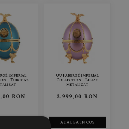
rgé Imperial
Ou Fabergé Imperial
ion – Turcoaz
Collection – Liliac
talizat
metalizat
9,00
RON
3.999,00
RON
 EPUIZAT
ADAUGĂ ÎN COȘ