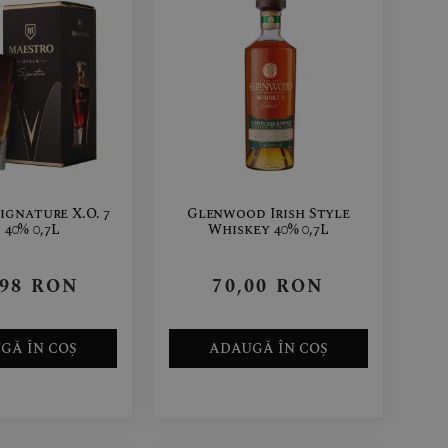
ignature X.O. 7
Glenwood Irish Style
 40% 0,7L
Whiskey 40% 0,7L
,98
RON
70,00
RON
GĂ ÎN COȘ
ADAUGĂ ÎN COȘ