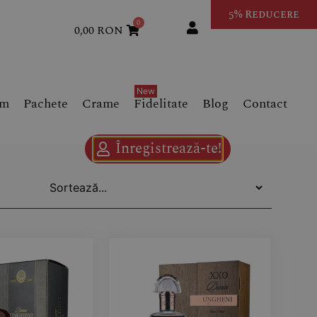
5% Reducere
0
0,00
RON
um
Pachete
Crame
Fidelitate
Blog
Contact
Înregistrează-te!