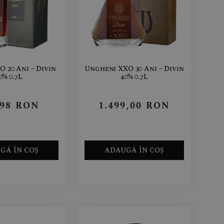
 20 Ani – Divin
Ungheni XXO 30 Ani – Divin
0% 0.7L
40% 0.7L
,98
RON
1.499,00
RON
GĂ ÎN COȘ
ADAUGĂ ÎN COȘ