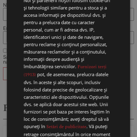
Noi și partenerii noștri folosim cookie-uri
Nume
*
și tehnologii similare pentru a stoca și a
accesa informații pe dispozitivul dvs. și
pentru a prelucra date cu caracter
Email
*
personal, cum ar fi adresa dvs. IP,
identificatori unici și date de navigare,
pentru reclame și conținut personalizat,
măsurarea reclamelor și a conținutului,
Salvează-mi numele, emailul și site-ul web în acest
informații despre audiență și
navigator pentru data viitoare când o să comentez.
îmbunătățirea serviciilor.
Furnizori terți
(1913)
pot, de asemenea, prelucra datele
dvs. în aceste și alte scopuri, inclusiv
folosind date precise de geolocalizare și
caracteristici ale dispozitivului. Opțiunile
Produse similare
dvs. se aplică doar acestui site web. Unii
furnizori se pot baza pe interes legitim în
loc de consimțământ; aveți dreptul să vă
opuneți în
Setări de publicitate
. Vă puteți
retrage consimțământul în orice moment