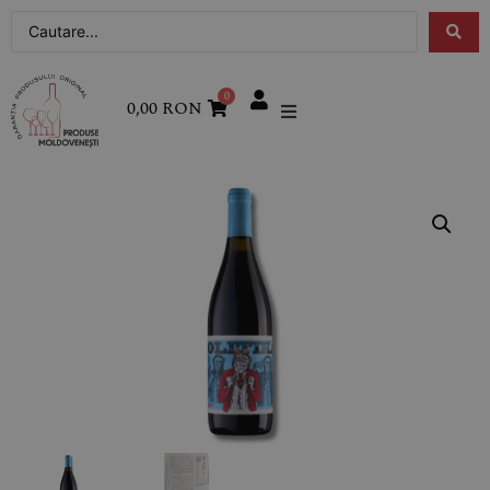
0
0,00
RON