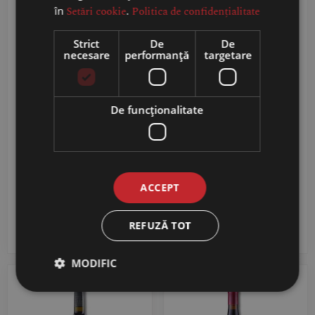
în
Setări cookie
.
Politica de confidențialitate
Strict
De
De
necesare
performanță
targetare
De funcţionalitate
Crama Mircești
VARTELY IGP
Sauvignon Blanc – Vin
CABERNET SAUVIGNON
Alb Sec 0.75L
ACCEPT
54,99
RON
27,99
RON
REFUZĂ TOT
ADAUGĂ ÎN COȘ
ADAUGĂ ÎN COȘ
MODIFIC