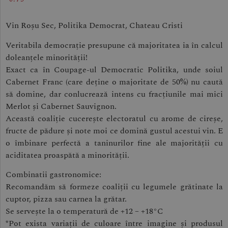
Vin Roșu Sec, Politika Democrat, Chateau Cristi
Veritabila democrație presupune că majoritatea ia în calcul
doleanțele minorității!
Exact ca în Coupage-ul Democratic Politika, unde soiul
Cabernet Franc (care deține o majoritate de 50%) nu caută
să domine, dar conlucrează intens cu fracțiunile mai mici
Merlot și Cabernet Sauvignon.
Această coaliție cucerește electoratul cu arome de cireșe,
fructe de pădure și note moi ce domină gustul acestui vin. E
o îmbinare perfectă a taninurilor fine ale majorității cu
aciditatea proaspătă a minorității.
Combinatii gastronomice:
Recomandăm să formeze coaliții cu legumele grătinate la
cuptor, pizza sau carnea la grătar.
Se servește la o temperatură de +12 – +18°C
*Pot exista variații de culoare între imagine și produsul