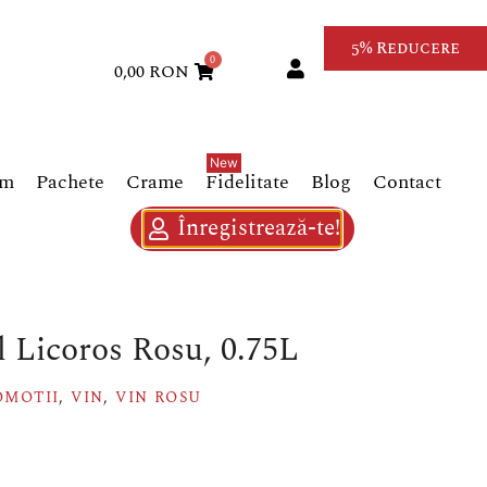
5% Reducere
0
0,00
RON
um
Pachete
Crame
Fidelitate
Blog
Contact
Înregistrează-te!
 Licoros Rosu, 0.75L
OMOTII
,
VIN
,
VIN ROSU