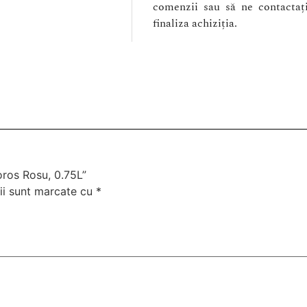
comenzii sau să ne contactaț
finaliza achiziția.
oros Rosu, 0.75L”
ii sunt marcate cu
*