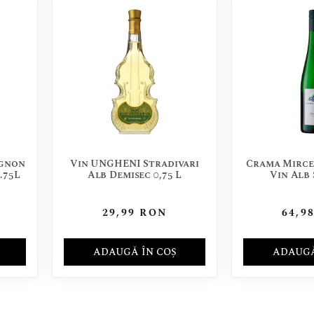
ignon
Vin UNGHENI Stradivari
Crama Mirces
.75L
Alb Demisec 0,75 L
Vin Alb 
29,99
RON
64,9
ADAUGĂ ÎN COȘ
ADAUGĂ