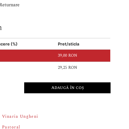
-Returnare
m
cere (%)
Pret/sticla
39,00
RON
29,25
RON
Adaugă în coș
Vinaria Ungheni
Pastoral