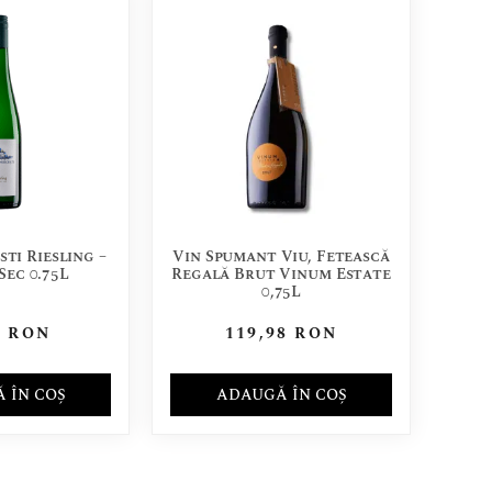
ti Riesling –
Vin Spumant Viu, Fetească
Sec 0.75L
Regală Brut Vinum Estate
0,75L
8
RON
119,98
RON
 ÎN COȘ
ADAUGĂ ÎN COȘ