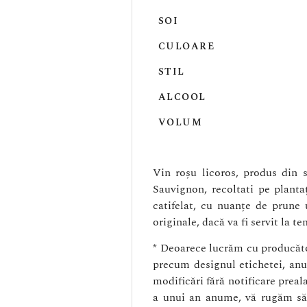
SOI
CULOARE
STIL
ALCOOL
VOLUM
Vin roșu licoros, produs din 
Sauvignon, recoltati pe planta
catifelat, cu nuanțe de prune u
originale, dacă va fi servit la t
* Deoarece lucrăm cu producător
precum designul etichetei, anul
modificări fără notificare preal
a unui an anume, vă rugăm să 