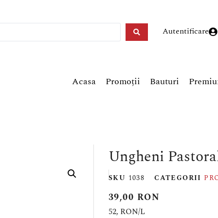
Autentificare
Acasa
Promoții
Bauturi
Premi
Ungheni Pastoral
SKU
1038
CATEGORII
PR
39,00
RON
52, RON/
L