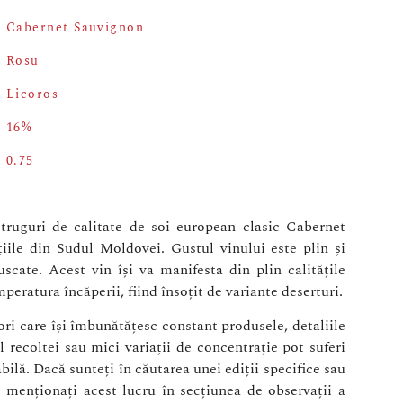
Cabernet Sauvignon
Rosu
Licoros
16%
0.75
struguri de calitate de soi european clasic Cabernet
țiile din Sudul Moldovei. Gustul vinului este plin și
scate. Acest vin își va manifesta din plin calitățile
emperatura încăperii, fiind însoțit de variante deserturi.
i care își îmbunătățesc constant produsele, detaliile
 recoltei sau mici variații de concentrație pot suferi
abilă. Dacă sunteți în căutarea unei ediții specifice sau
menționați acest lucru în secțiunea de observații a