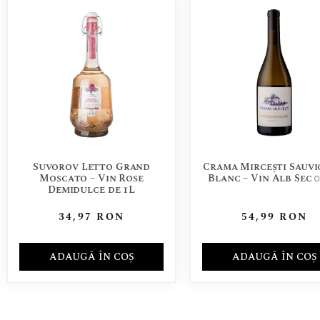
Suvorov Letto Grand
Crama Mircești Sauv
Moscato – Vin Rose
Blanc – Vin Alb Sec 0
Demidulce de 1L
34,97
RON
54,99
RON
ADAUGĂ ÎN COȘ
ADAUGĂ ÎN COȘ