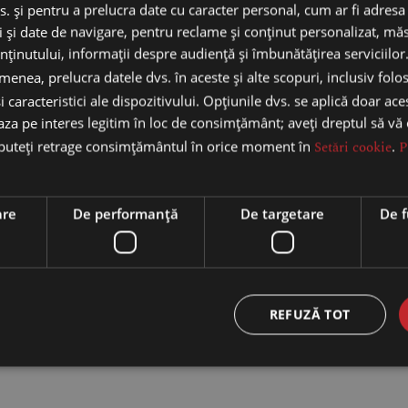
s. și pentru a prelucra date cu caracter personal, cum ar fi adresa 
ci și date de navigare, pentru reclame și conținut personalizat, m
nținutului, informații despre audiență și îmbunătățirea serviciilor
enea, prelucra datele dvs. în aceste și alte scopuri, inclusiv folo
i caracteristici ale dispozitivului. Opțiunile dvs. se aplică doar ace
baza pe interes legitim în loc de consimțământ; aveți dreptul să vă
 puteți retrage consimțământul în orice moment în
Setări cookie
.
P
are
De performanță
De targetare
De f
REFUZĂ TOT
vigator pentru data viitoare când o să comentez.