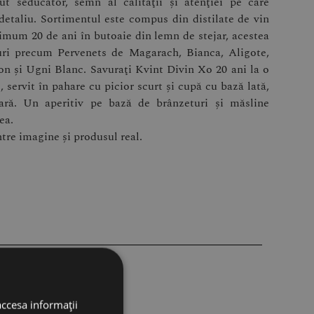
t seducător, semn al calităţii şi atenţiei pe care
detaliu. Sortimentul este compus din distilate de vin
imum 20 de ani în butoaie din lemn de stejar, acestea
uri precum Pervenets de Magarach, Bianca, Aligote,
on şi Ugni Blanc. Savuraţi Kvint Divin Xo 20 ani la o
 servit în pahare cu picior scurt şi cupă cu bază lată,
oară. Un aperitiv pe bază de brânzeturi şi măsline
ea.
ntre imagine și produsul real.
accesa informații