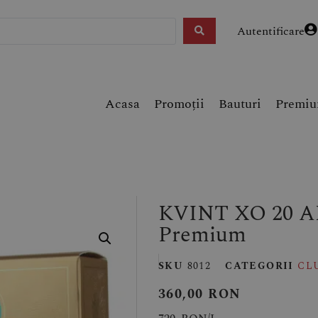
Autentificare
Acasa
Promoții
Bauturi
Premi
KVINT XO 20 AN
Premium
SKU
8012
CATEGORII
CL
360,00
RON