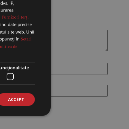
dvs. IP,
ăsurarea
.
Furnizori terți
sind date precise
stui site web. Unii
 opuneți în
Setări
olitica de
uncţionalitate
ACCEPT