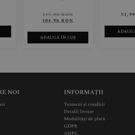
115,00
RON
51,9
104,98
RON
ADAUGĂ
ADAUGĂ ÎN COȘ
RE NOI
INFORMAȚII
noi
Termeni și condiții
Detalii livrare
Modalități de plată
GDPR
ANPC