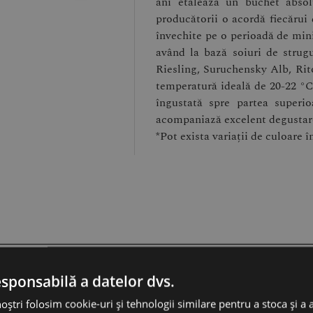
ani etalează un buchet absolu
producătorii o acordă fiecărui 
învechite pe o perioadă de min
având la bază soiuri de strug
Riesling, Suruchensky Alb, Rit
temperatură ideală de 20-22 °С,
îngustată spre partea superi
acompaniază excelent degustar
*Pot exista variații de culoare î
esponsabilă a datelor dvs.
% 0,5L în cutie premium”
noștri folosim cookie-uri și tehnologii similare pentru a stoca și a 
ii sunt marcate cu
*