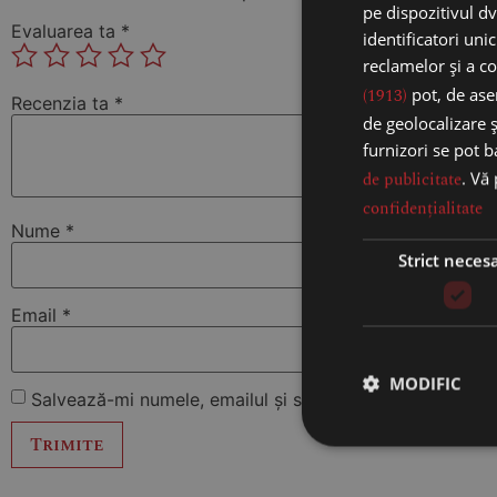
pe dispozitivul dv
Evaluarea ta
*
identificatori uni
reclamelor și a co
(1913)
pot, de asem
Recenzia ta
*
de geolocalizare ș
furnizori se pot 
de publicitate
. Vă
confidențialitate
Nume
*
Strict neces
Email
*
MODIFIC
Salvează-mi numele, emailul și site-ul web în acest na