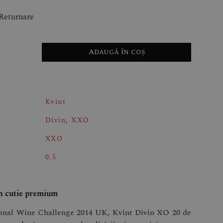
-Returnare
Adaugă în coș
Kvint
Divin
,
XXO
XXO
0.5
 cutie premium
tional Wine Challenge 2014 UK, Kvint Divin XO 20 de