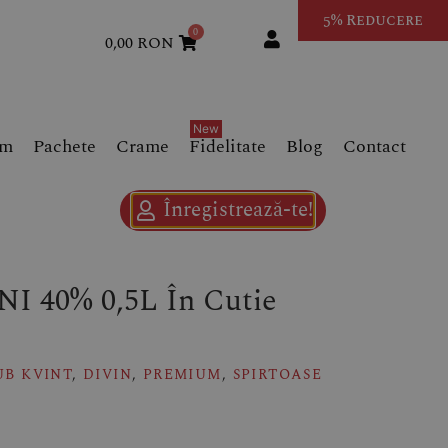
5% Reducere
0
0,00
RON
um
Pachete
Crame
Fidelitate
Blog
Contact
Înregistrează-te!
I 40% 0,5L În Cutie
UB KVINT
,
DIVIN
,
PREMIUM
,
SPIRTOASE