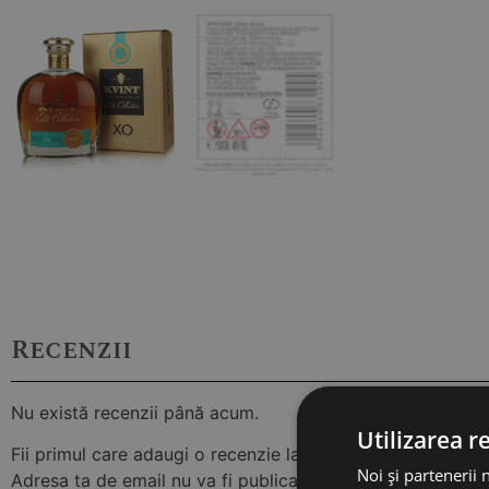
Recenzii
Nu există recenzii până acum.
Utilizarea r
Fii primul care adaugi o recenzie la „KVINT XO 20 ANI 40
Noi și partenerii 
Adresa ta de email nu va fi publicată.
Câmpurile obligator