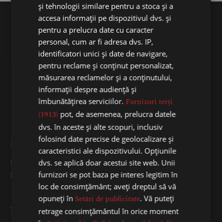
și tehnologii similare pentru a stoca și a
accesa informații pe dispozitivul dvs. și
pentru a prelucra date cu caracter
personal, cum ar fi adresa dvs. IP,
identificatori unici și date de navigare,
pentru reclame și conținut personalizat,
măsurarea reclamelor și a conținutului,
informații despre audiență și
îmbunătățirea serviciilor.
Furnizori terți
(1913)
pot, de asemenea, prelucra datele
dvs. în aceste și alte scopuri, inclusiv
folosind date precise de geolocalizare și
DESPRE NOI
caracteristici ale dispozitivului. Opțiunile
Despre noi
dvs. se aplică doar acestui site web. Unii
Blog
furnizori se pot baza pe interes legitim în
loc de consimțământ; aveți dreptul să vă
opuneți în
Setări de publicitate
. Vă puteți
INFORMAȚII
retrage consimțământul în orice moment