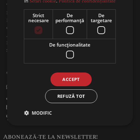
în
Setări cookie
.
Politica de confidențialitate
Termeni și condiții
Detalii livrare
Strict
De
De
Modalități de plată
necesare
performanță
targetare
GDPR
ANPC
Program de fidelitate
De funcţionalitate
Solicitare de retur
CONTACT
ACCEPT
(+40)722 676 295
REFUZĂ TOT
(+40)722 676 295
comenzi@produse-moldovenesti.ro
MODIFIC
Str. Industriilor 149 A, Chiajna
Abonează-te la newsletter!