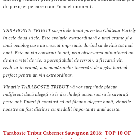
dispoziției pe care o am în acel moment.
TARABOSTE TRIBUT surprinde toată povestea Château Vartely
în cele două sticle. Este evoluția extraordinară a unei crame și a
unui oenolog care au crescut împreună, dorind să devină tot mai
buni. Este un vin construit în ani, prin observarea minuțioasă an
de an a viței de vie, a potențialului de terroir, a fiecărui vin
realizat în cramă, a nenumăratelor încercări de a găsi baricul
perfect pentru un vin extraordinar.
Vinurile TARABOSTE TRIBUT vă vor surprinde plăcut
indiferent dacă alegeți să le deschideți acum sau să le savurați
peste ani! Puteți fi convinși că ați făcut o alegere bună, vinurile
noastre au fost distinse cu medalii importante anul acesta.
Taraboste Tribut Cabernet Sauvignon 2016: TOP 10 OF