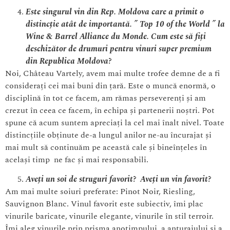
Este singurul vin din Rep. Moldova care a primit o
distincție atât de importantă. ” Top 10 of the World ” la
Wine & Barrel Alliance du Monde. Cum este să fiți
deschizător de drumuri pentru vinuri super premium
din Republica Moldova?
Noi, Château Vartely, avem mai multe trofee demne de a fi
considerați cei mai buni din țară. Este o muncă enormă, o
disciplină în tot ce facem, am rămas perseverenți și am
crezut în ceea ce facem, în echipa și partenerii noștri. Pot
spune că acum suntem apreciați la cel mai înalt nivel. Toate
distincțiile obținute de-a lungul anilor ne-au încurajat și
mai mult să continuăm pe această cale și bineînțeles în
același timp ne fac și mai responsabili.
Aveți un soi de struguri favorit? Aveți un vin favorit?
Am mai multe soiuri preferate: Pinot Noir, Riesling,
Sauvignon Blanc. Vinul favorit este subiectiv, îmi plac
vinurile baricate, vinurile elegante, vinurile în stil terroir.
Îmi aleg vinurile prin prisma anotimpului, a anturajului și a