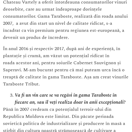
Chateau Vartely a oferit întotdeauna consumatorilor vinuri
deosebite, care au urmat îndeaproape dorințele
consumatorilor. Gama Taraboste, realizată din roada anului
2007, a avut din start un nivel de calitate ridicat, s-a
încadrat ca vin premium pentru regiunea est-europeană, a
devenit un produs de încredere.
În anul 2016 și respectiv 2017, după ani de experiență, în
plantație și cramă, am văzut un potențial ridicat în
roada acestor ani, pentru soiurile Cabernet Sauvignon și
Saperavi. M-am bucurat pentru că mai puteam urca încă o
treaptă de calitate în gama Taraboste. Așa am creat vinurile
Taraboste Tribut.
Va fi un vin care se va regăsi în gama Taraboste în
fiecare an, sau îl veți realiza doar în anii excepționali?
Până în 2007 credeam ca potențialul terroir-ului din
Republica Moldova este limitat. Din păcate perioada
sovietică politica de industrializare și producere în masă a
știrbit din cultura noastră strămoșească de cultivare a