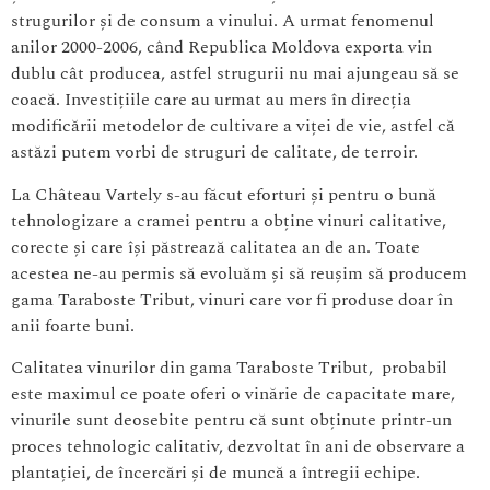
strugurilor și de consum a vinului. A urmat fenomenul
anilor 2000-2006, când Republica Moldova exporta vin
dublu cât producea, astfel strugurii nu mai ajungeau să se
coacă. Investițiile care au urmat au mers în direcția
modificării metodelor de cultivare a viței de vie, astfel că
astăzi putem vorbi de struguri de calitate, de terroir.
La Château Vartely s-au făcut eforturi și pentru o bună
tehnologizare a cramei pentru a obține vinuri calitative,
corecte și care își păstrează calitatea an de an. Toate
acestea ne-au permis să evoluăm și să reușim să producem
gama Taraboste Tribut, vinuri care vor fi produse doar în
anii foarte buni.
Calitatea vinurilor din gama Taraboste Tribut, probabil
este maximul ce poate oferi o vinărie de capacitate mare,
vinurile sunt deosebite pentru că sunt obținute printr-un
proces tehnologic calitativ, dezvoltat în ani de observare a
plantației, de încercări și de muncă a întregii echipe.