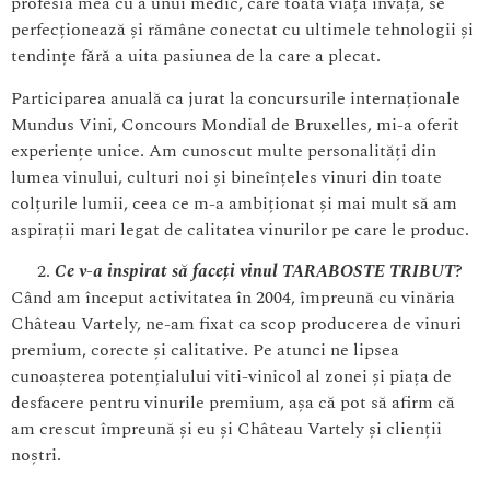
profesia mea cu a unui medic, care toată viața învață, se
perfecționează și rămâne conectat cu ultimele tehnologii și
tendințe fără a uita pasiunea de la care a plecat.
Participarea anuală ca jurat la concursurile internaționale
Mundus Vini, Concours Mondial de Bruxelles, mi-a oferit
experiențe unice. Am cunoscut multe personalități din
lumea vinului, culturi noi și bineînțeles vinuri din toate
colțurile lumii, ceea ce m-a ambiționat și mai mult să am
aspirații mari legat de calitatea vinurilor pe care le produc.
Ce v-a inspirat să faceți vinul
TARABOSTE TRIBUT
?
Când am început activitatea în 2004, împreună cu vinăria
Château Vartely, ne-am fixat ca scop producerea de vinuri
premium, corecte și calitative. Pe atunci ne lipsea
cunoașterea potențialului viti-vinicol al zonei și piața de
desfacere pentru vinurile premium, așa că pot să afirm că
am crescut împreună și eu și Château Vartely și clienții
noștri.