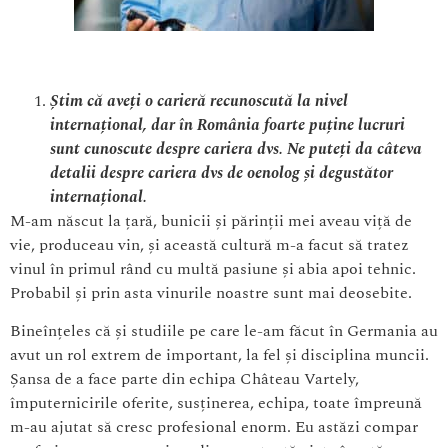
Știm că aveți o carieră recunoscută la nivel
internațional, dar în România foarte puține lucruri
sunt cunoscute despre cariera dvs. Ne puteți da câteva
detalii despre cariera dvs de oenolog și degustător
internațional.
M-am născut la țară, bunicii și părinții mei aveau viță de
vie, produceau vin, și această cultură m-a facut să tratez
vinul în primul rând cu multă pasiune și abia apoi tehnic.
Probabil și prin asta vinurile noastre sunt mai deosebite.
Bineînțeles că și studiile pe care le-am făcut în Germania au
avut un rol extrem de important, la fel și disciplina muncii.
Șansa de a face parte din echipa Château Vartely,
împuternicirile oferite, susținerea, echipa, toate împreună
m-au ajutat să cresc profesional enorm. Eu astăzi compar